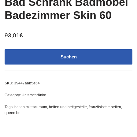
Bad Schrank Badmöbel
Badezimmer Skin 60
93,01
€
Suchen
SKU:
39447aab5e64
Category:
Unterschränke
Tags:
betten mit stauraum
,
betten und bettgestelle
,
französische betten
,
queen bett