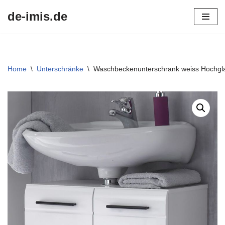
de-imis.de
Przejdź
do
treści
Home
\
Unterschränke
\
Waschbeckenunterschrank weiss Hochgl