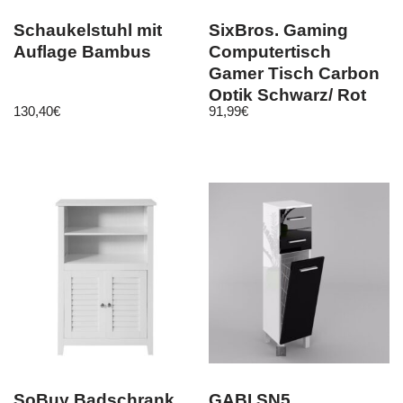
Schaukelstuhl mit
SixBros. Gaming
Auflage Bambus
Computertisch
Gamer Tisch Carbon
Optik Schwarz/ Rot
130,40
€
91,99
€
GT-006/8394
SoBuy Badschrank
GABI SN5