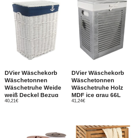
DVier Wäschekorb
DVier Wäschekorb
Wäschetonnen
Wäschetonnen
Wäschetruhe Weide
Wäschetruhe Holz
weiß Deckel Bezug
MDF ice grau 66L
40,21
€
41,24
€
Marineblau 40x30x55
Bezug Deckel