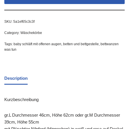
SKU:
5a1ef65c3c3f
Category:
Wäschekörbe
Tags:
baby schläft mit offenen augen
,
betten und bettgestelle
,
bettwanzen
was tun
Description
Kurzbeschreibung
gr.L Durchmesser 46cm, Höhe 62cm oder gr.M Durchmesser
39cm, Höhe 55cm
mit Plüschtier Nilpferd (Hippochen) in weiß und rosa auf Deckel