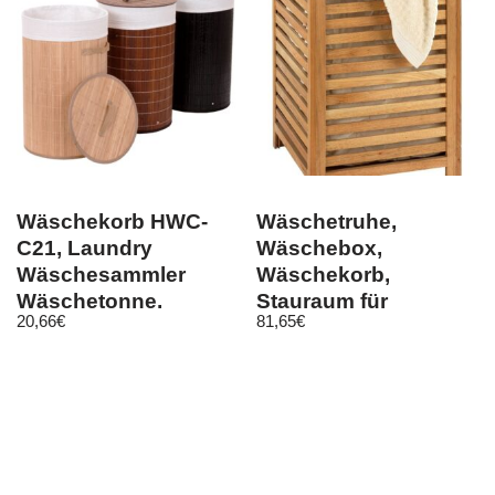
Wäschekorb HWC-
Wäschetruhe,
C21, Laundry
Wäschebox,
Wäschesammler
Wäschekorb,
Wäschetonne,
Stauraum für
20,66
€
81,65
€
Bambus rund
Handtücher
59x35cm 50l
NORWAY, aus
Walnussholz