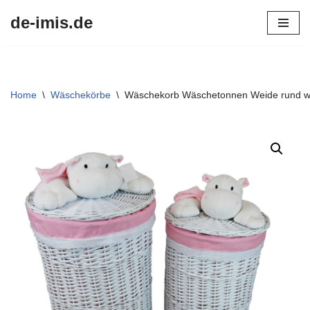
de-imis.de
Przejdź
do
treści
Home
\
Wäschekörbe
\
Wäschekorb Wäschetonnen Weide rund wei