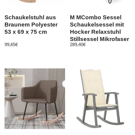
Schaukelstuhl aus
M MCombo Sessel
Braunem Polyester
Schaukelsessel mit
53 x 69 x 75 cm
Hocker Relaxstuhl
Stillsessel Mikrofaser
99,65
€
289,40
€
4118