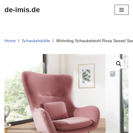
de-imis.de
Przejdź
do
treści
Home
\
Schaukelstühle
\
Wohnling Schaukelstuhl Rosa Sessel Sa