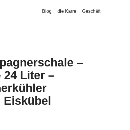
Blog
die Karre
Geschäft
agnerschale –
24 Liter –
erkühler
 Eiskübel