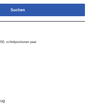
Suchen
200
,
schlafpositionen paar
zug