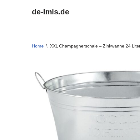
de-imis.de
Przejdź
do
treści
Home
\
XXL Champagnerschale – Zinkwanne 24 Liter