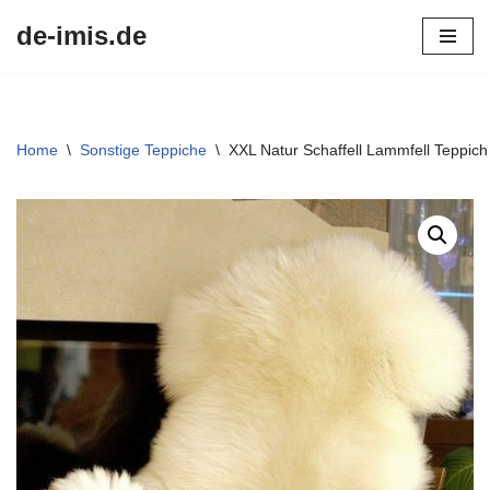
de-imis.de
Przejdź
do
treści
Home
\
Sonstige Teppiche
\
XXL Natur Schaffell Lammfell Teppich 