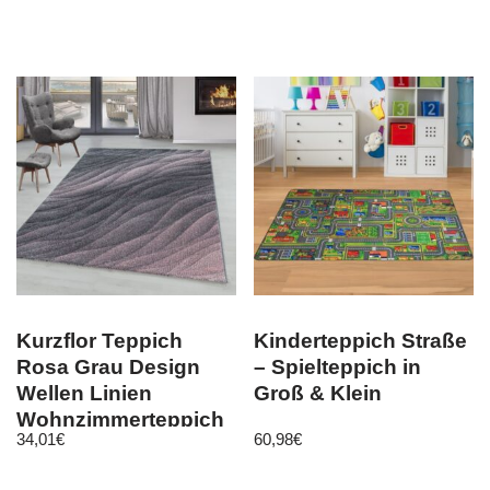
Kurzflor Teppich
Kinderteppich Straße
Rosa Grau Design
– Spielteppich in
Wellen Linien
Groß & Klein
Wohnzimmerteppich
34,01
€
60,98
€
Weich