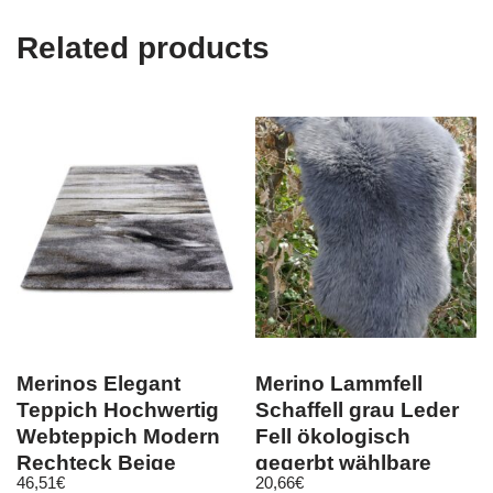
Related products
Merinos Elegant
Merino Lammfell
Teppich Hochwertig
Schaffell grau Leder
Webteppich Modern
Fell ökologisch
Rechteck Beige
gegerbt wählbare
46,51
€
20,66
€
Creme Grau
Größe