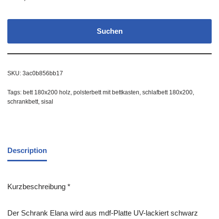
Suchen
SKU:
3ac0b856bb17
Tags:
bett 180x200 holz
,
polsterbett mit bettkasten
,
schlafbett 180x200
,
schrankbett
,
sisal
Description
Kurzbeschreibung *
Der Schrank Elana wird aus mdf-Platte UV-lackiert schwarz