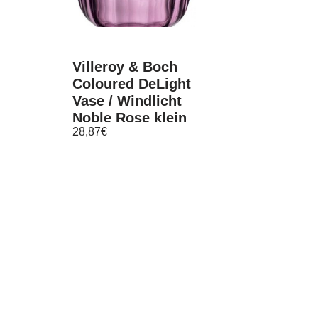
Villeroy & Boch
Coloured DeLight
Vase / Windlicht
Noble Rose klein
28,87
€
A U S L A U F !