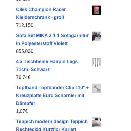
Cilek Champion Racer
Kleiderschrank - groß
712,15
€
Sofa Set MIKA 3-1-1 Sofagarnitur
in Polyesterstoff Violett
855,00
€
4 x Tischbeine Hairpin Legs
71cm -Schwarz
76,74
€
Topfband Topfbänder Clip 110° +
Kreuzplatte Euro Scharnier mit
Dämpfer
1,07
€
Teppich modern design Teppich
Rechteckig Kurzflor Kariert