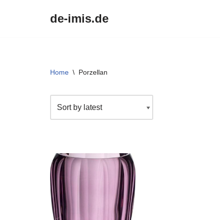
de-imis.de
Przejdź
do
treści
Home
\
Porzellan