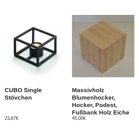
CUBO Single
Massivholz
Stövchen
Blumenhocker,
Hocker, Podest,
Fußbank Holz Eiche
23,67
€
45,00
€
Erle Buche Ahorn
geölt