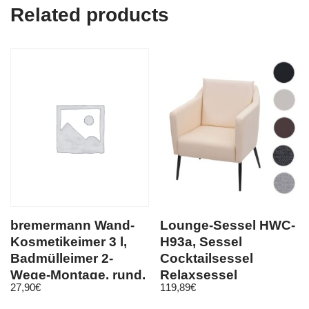
Related products
bremermann Wand-
Lounge-Sessel HWC-
Kosmetikeimer 3 l,
H93a, Sessel
Badmülleimer 2-
Cocktailsessel
Wege-Montage, rund,
Relaxsessel
27,90
€
119,89
€
schwarz matt