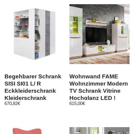
Begehbarer Schrank
Wohnwand FAME
SISI SI01 L/ R
Wohnzimmer Modern
Eckkleiderschrank
TV Schrank Vitrine
Kleiderschrank
Hochglanz LED !
670,82
€
615,00
€
Jugendzimmer