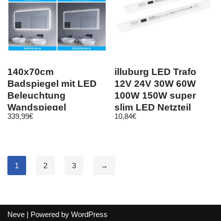
140x70cm
illuburg LED Trafo
Badspiegel mit LED
12V 24V 30W 60W
Beleuchtung
100W 150W super
Wandspiegel
slim LED Netzteil
339,99
€
10,84
€
Antibeschlag
Treiber
Beleuchtet Dimmbar
1
2
3
→
Neve
| Powered by
WordPress