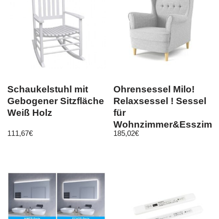
Schaukelstuhl mit
Ohrensessel Milo!
Gebogener Sitzfläche
Relaxsessel ! Sessel
Weiß Holz
für
Wohnzimmer&Esszimm
111,67
€
185,02
€
Skandinavisch! HIT!