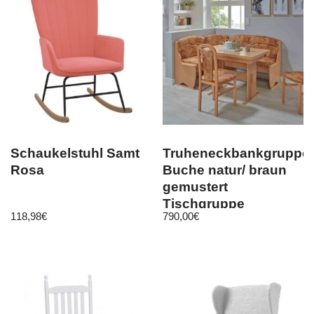
Schaukelstuhl Samt
Truheneckbankgruppe
Rosa
Buche natur/ braun
gemustert
Tischgruppe
118,98
€
790,00
€
Essgruppe Essecke