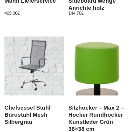
Mann Lieferservice
Sideboard wenge
Anrichte holz
469,00
€
144,70
€
Chefsessel Stuhl
Sitzhocker – Max 2 –
Bürostuhl Mesh
Hocker Rundhocker
Silbergrau
Kunstleder Grün
38×38 cm