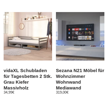
Schmuckkomode
vidaXL Schubladen
Sezana N21 Möbel für
für Tagesbetten 2 Stk.
Wohnzimmer
Grau Kiefer
Wohnwand
Massivholz
Mediawand
34,99
€
319,00
€
Schrankwand
Wohnschrank