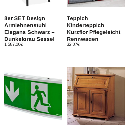
8er SET Design
Teppich
Armlehnenstuhl
Kinderteppich
Elegans Schwarz –
Kurzflor Pflegeleicht
Dunkelgrau Sessel
Rennwagen
1 587,90
€
32,97
€
Esszimmerstuhl Stuh
Kinderzimmer Rot