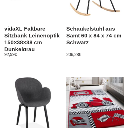
vidaXL Faltbare
Schaukelstuhl aus
Sitzbank Leinenoptik
Samt 60 x 84 x 74 cm
150×38×38 cm
Schwarz
Dunkelgrau
92,99
€
206,28
€