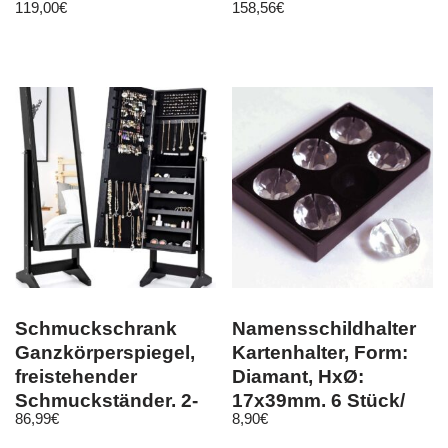
119,00
€
158,56
€
Schmuckschrank
Namensschildhalter
Ganzkörperspiegel,
Kartenhalter, Form:
freistehender
Diamant, HxØ:
Schmuckständer, 2-
17x39mm, 6 Stück/
86,99
€
8,90
€
in-1-
Pack, Glas