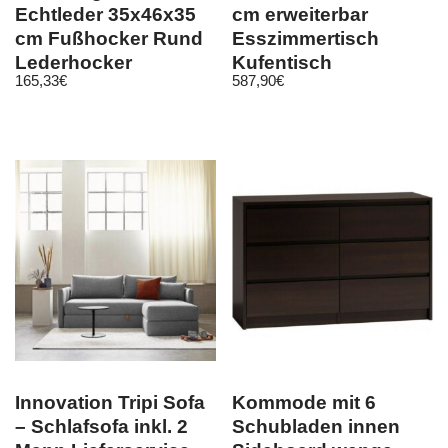
Echtleder 35x46x35
cm erweiterbar
cm Fußhocker Rund
Esszimmertisch
Lederhocker
Kufentisch
165,33
€
587,90
€
Massivholz
ausziehbar design
Innovation Tripi Sofa
Kommode mit 6
– Schlafsofa inkl. 2
Schubladen innen