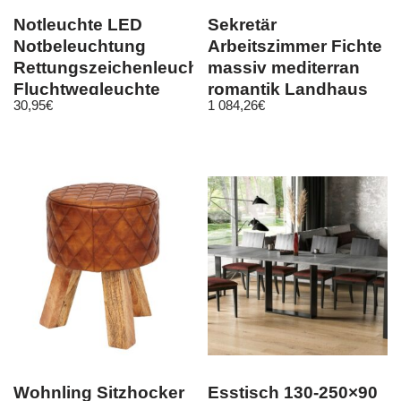
Notleuchte LED
Sekretär
Notbeleuchtung
Arbeitszimmer Fichte
Rettungszeichenleuchte
massiv mediterran
Fluchtwegleuchte
romantik Landhaus
30,95
€
1 084,26
€
Notlicht 57
antik vintage
Wohnling Sitzhocker
Esstisch 130-250×90