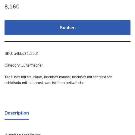
8,16
€
Suchen
SKU:
a4bbd39c5bdf
Category:
Lufterfrischer
Tags:
bett mit stauraum
,
hochbett konder
,
hochbett mit schreibtisch
,
schlafsofa mit lattenrost
,
was ist linon bettwäsche
Description