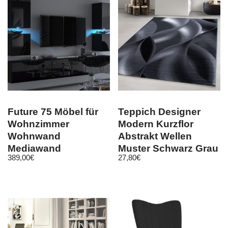
Future 75 Möbel für
Teppich Designer
Wohnzimmer
Modern Kurzflor
Wohnwand
Abstrakt Wellen
Mediawand
Muster Schwarz Grau
389,00
€
27,80
€
Schrankwand
Weiß
Wohnschrank