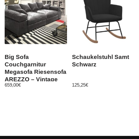
Big Sofa
Schaukelstuhl Samt
Couchgarnitur
Schwarz
Megasofa Riesensofa
AREZZO – Vintage
659,00
€
125,25
€
Schwarz