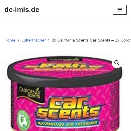
de-imis.de
Przejdź
do
treści
Home
\
Lufterfrischer
\
3x California Scents Car Scents – 1x Co