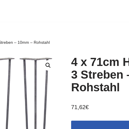
 Streben – 10mm – Rohstahl
4 x 71cm H
3 Streben
Rohstahl
71,62
€