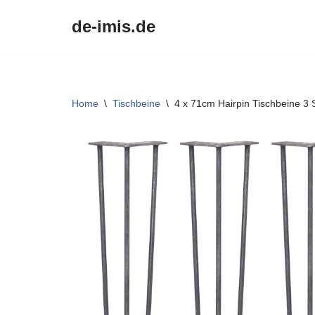
de-imis.de
Przejdź
do
treści
Home
\
Tischbeine
\
4 x 71cm Hairpin Tischbeine 3