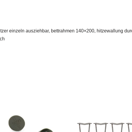
2-sitzer einzeln ausziehbar, bettrahmen 140×200, hitzewallung dur
ich