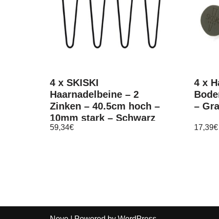
4 x SKISKI
4 x H
Haarnadelbeine – 2
Boden
Zinken – 40.5cm hoch –
– Gr
10mm stark – Schwarz
59,34
€
17,39
€
Neve
| Powered by
WordPress