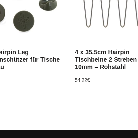
airpin Leg
4 x 35.5cm Hairpin
schützer für Tische
Tischbeine 2 Streben
au
10mm – Rohstahl
54,22
€