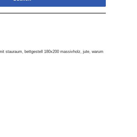
mit stauraum
,
bettgestell 180x200 massivholz
,
jute
,
warum