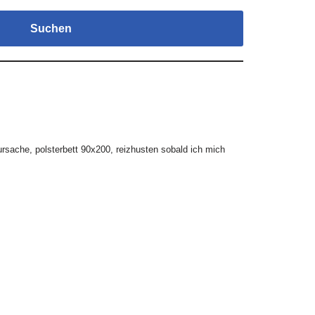
Suchen
ursache
,
polsterbett 90x200
,
reizhusten sobald ich mich