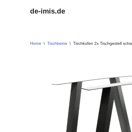
de-imis.de
Przejdź
do
treści
Home
\
Tischbeine
\
Tischkufen 2x Tischgestell sc