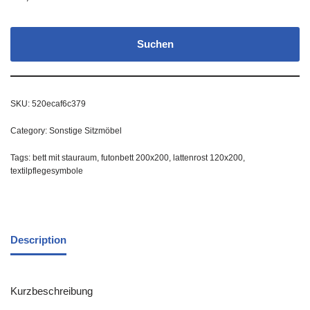
Suchen
SKU:
520ecaf6c379
Category:
Sonstige Sitzmöbel
Tags:
bett mit stauraum
,
futonbett 200x200
,
lattenrost 120x200
,
textilpflegesymbole
Description
Kurzbeschreibung