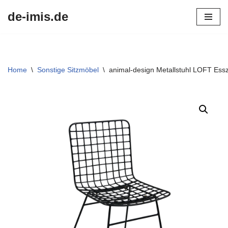
de-imis.de
Przejdź
do
treści
Home
\
Sonstige Sitzmöbel
\
animal-design Metallstuhl LOFT Ess