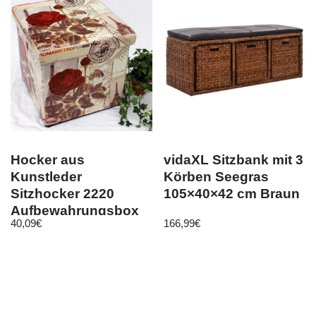
Hocker aus
vidaXL Sitzbank mit 3
Kunstleder
Körben Seegras
Sitzhocker 2220
105×40×42 cm Braun
Aufbewahrungsbox
40,09
€
166,99
€
40 cm Sitzwürfel
Truhe