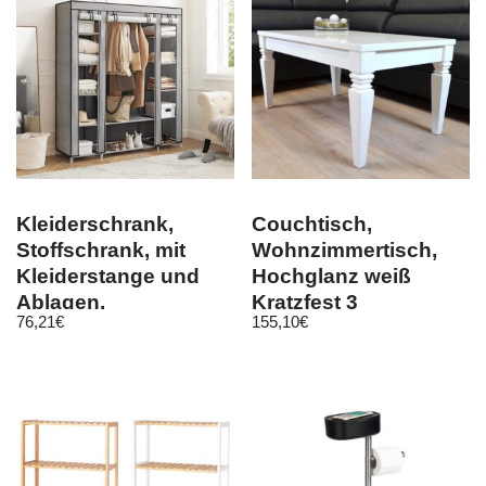
Kleiderschrank,
Couchtisch,
Stoffschrank, mit
Wohnzimmertisch,
Kleiderstange und
Hochglanz weiß
Ablagen,
Kratzfest 3
76,21
€
155,10
€
Soffüberzug, für
verschiedene Maße
Schlafz