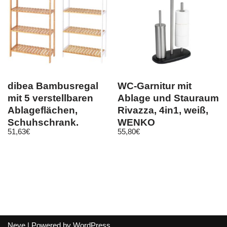
dibea Bambusregal
WC-Garnitur mit
mit 5 verstellbaren
Ablage und Stauraum
Ablageflächen,
Rivazza, 4in1, weiß,
Schuhschrank,
WENKO
51,63
€
55,80
€
Badezimmerregal…
Neve
| Powered by
WordPress