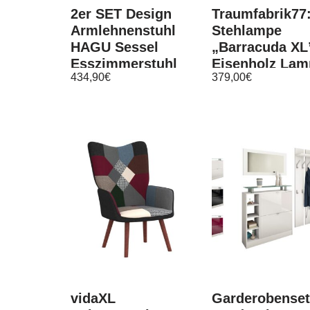
2er SET Design
Traumfabrik77
Armlehnenstuhl
Stehlampe
HAGU Sessel
„Barracuda XL
Esszimmerstuhl
Eisenholz Lam
434,90
€
379,00
€
Stuhl Esszimmer
177cm Nature
Schirm Schwa
vidaXL
Garderobenset