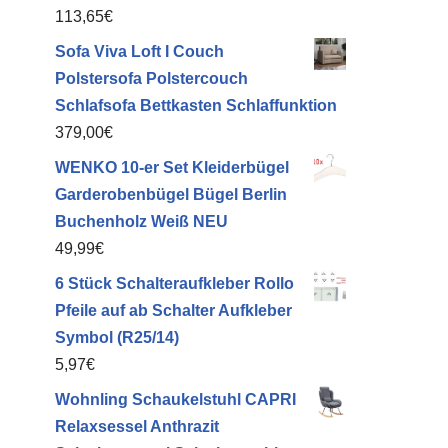
113,65
€
Sofa Viva Loft I Couch
Polstersofa Polstercouch
Schlafsofa Bettkasten Schlaffunktion
379,00
€
WENKO 10-er Set Kleiderbügel
Garderobenbügel Bügel Berlin
Buchenholz Weiß NEU
49,99
€
6 Stück Schalteraufkleber Rollo
Pfeile auf ab Schalter Aufkleber
Symbol (R25/14)
5,97
€
Wohnling Schaukelstuhl CAPRI
Relaxsessel Anthrazit