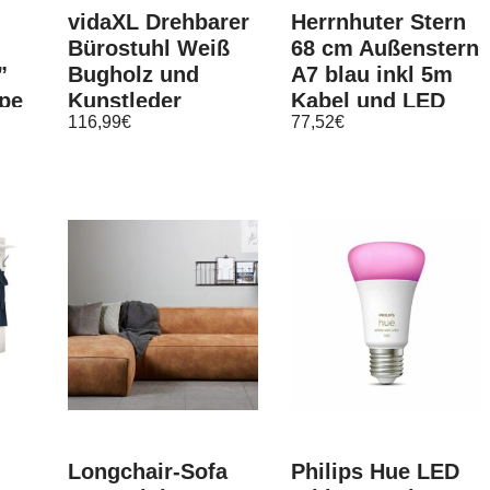
:
vidaXL Drehbarer
Herrnhuter Stern
Bürostuhl Weiß
68 cm Außenstern
”
Bugholz und
A7 blau inkl 5m
pe
Kunstleder
Kabel und LED
116,99
€
77,52
€
rz
Longchair-Sofa
Philips Hue LED