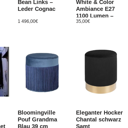
Bean Links –
White & Color
Leder Cognac
Ambiance E27
1100 Lumen –
1 496,00
€
35,00
€
–
Aktuelle
Generation NEU
Bloomingville
Eleganter Hocker
Pouf Grandma
Chantal schwarz
et
Blau 39 cm
Samt