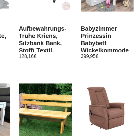
Aufbewahrungs-
Babyzimmer
te,
Truhe Kriens,
Prinzessin
Sitzbank Bank,
Babybett
Stoff/ Textil,
Wickelkommode
128,16
€
399,95
€
45x114x45cm
Bettwäsche Set
Komplettzimmer