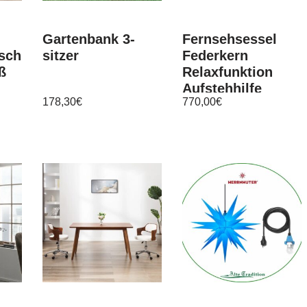
Gartenbank 3-
Fernsehsessel
sch,
sitzer
Federkern
ß
Relaxfunktion
Aufstehhilfe
178,30
€
770,00
€
Massage und
Wärmefunktion
braun