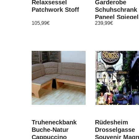
Relaxsessel
Garderobe
Patchwork Stoff
Schuhschrank
Paneel Spiegel
105,99
€
239,99
€
Flur Diele Set 
Dolly 1.0
Truheneckbank
Rüdesheim
Buche-Natur
Drosselgasse
Cappuccino
Souvenir Magn