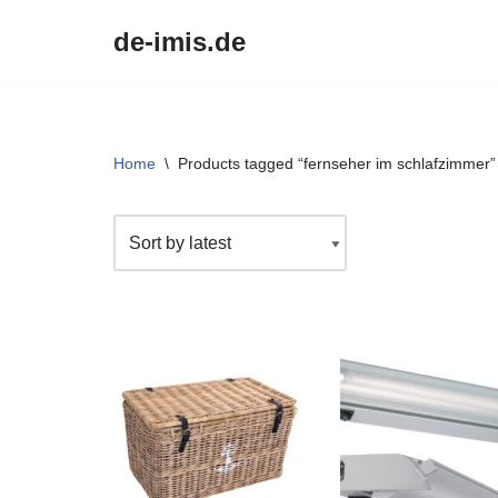
de-imis.de
Przejdź
do
treści
Home
\
Products tagged “fernseher im schlafzimmer”