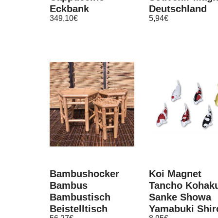
Eckbank
Deutschland
349,10
€
5,94
€
Truhenbank
Germany, neu
Sitzbank modern
design
Bambushocker
Koi Magnet
Bambus
Tancho Kohak
Bambustisch
Sanke Showa
Beistelltisch
Yamabuki Shir