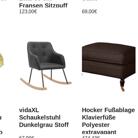
Fransen Sitzpuff
123,00
€
69,00
€
Hocker Samt
Beistelltisch
vidaXL
Hocker Fußablage
u
Schaukelstuhl
Klavierfüße
Dunkelgrau Stoff
Polyester
o
extravagant