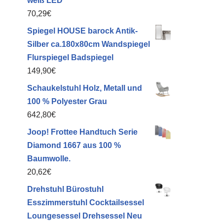
weiß LED
70,29
€
Spiegel HOUSE barock Antik-
Silber ca.180x80cm Wandspiegel
Flurspiegel Badspiegel
149,90
€
Schaukelstuhl Holz, Metall und
100 % Polyester Grau
642,80
€
Joop! Frottee Handtuch Serie
Diamond 1667 aus 100 %
Baumwolle.
20,62
€
Drehstuhl Bürostuhl
Esszimmerstuhl Cocktailsessel
Loungesessel Drehsessel Neu