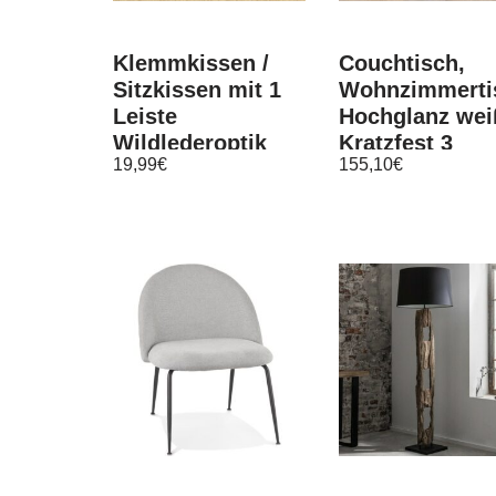
Klemmkissen /
Couchtisch,
Sitzkissen mit 1
Wohnzimmerti
Leiste
Hochglanz wei
Wildlederoptik
Kratzfest 3
19,99
€
155,10
€
made in Germany
verschiedene
Maße