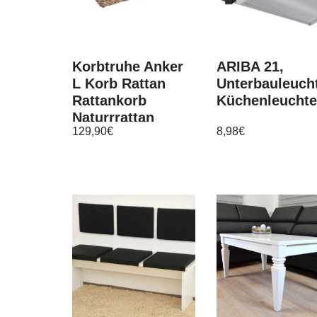
Korbtruhe Anker
ARIBA 21,
L Korb Rattan
Unterbauleuch
Rattankorb
Küchenleuchte
Naturrrattan
129,90
€
8,98
€
Geflecht Truhe