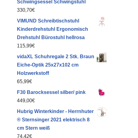
Schwingsessel Schwingstuhl
330,70
€
VIMUND Schreibtischstuhl
Kinderdrehstuhl Ergonomisch
Drehstuhl Bürostuhl hellrosa
115,99
€
vidaXL Schuhregale 2 Stk. Braun
Eiche-Optik 25x27x102 cm
Holzwerkstoff
65,99
€
F30 Barocksessel silber/ pink
449,00
€
Hubrig Winterkinder - Herrnhuter
® Sternsinger 2021 elektrisch 8
cm Stern weiß
74,42
€