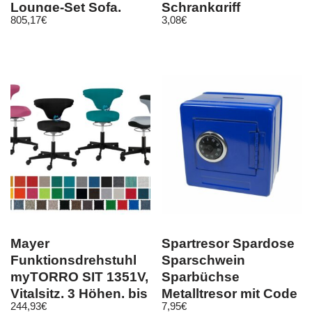
Lounge-Set Sofa,
Schrankgriff
805,17
€
3,08
€
Olefin
Mayer
Spartresor Spardose
Funktionsdrehstuhl
Sparschwein
myTORRO SIT 1351V,
Sparbüchse
Vitalsitz, 3 Höhen, bis
Metalltresor mit Code
244,93
€
7,95
€
140 kg
Zahlenschloss