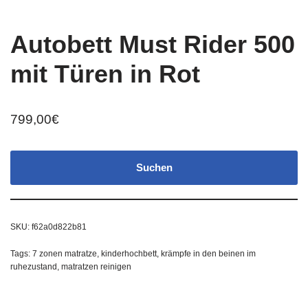
Autobett Must Rider 500
mit Türen in Rot
799,00
€
Suchen
SKU:
f62a0d822b81
Tags:
7 zonen matratze
,
kinderhochbett
,
krämpfe in den beinen im
ruhezustand
,
matratzen reinigen