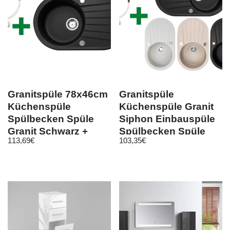
Granitspüle 78x46cm
Granitspüle
Küchenspüle
Küchenspüle Granit
Spülbecken Spüle
Siphon Einbauspüle
Granit Schwarz +
Spülbecken Spüle
113,69
€
103,35
€
Ablaufgarnitur
Granit 78×46