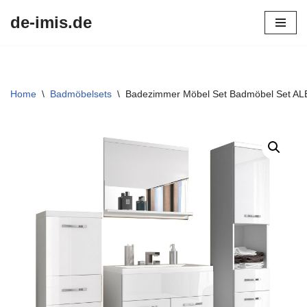
de-imis.de
Przejdź
do
treści
Home
\
Badmöbelsets
\
Badezimmer Möbel Set Badmöbel Set ALB