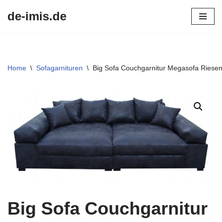
de-imis.de
Przejdź
do
treści
Home
\
Sofagarnituren
\
Big Sofa Couchgarnitur Megasofa Riese
Big Sofa Couchgarnitur