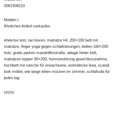
0081908210
Melden |
Ähnlichen Artikel verkaufen
ehekrise test, ran boxen, matratze h4, 200×200 bett mit
matratze, finger yoga gegen schlafstörungen, betten 160×200
holz, gratis parken mariahilferstraße, ablage hinter bett,
matratzen topper 90×200, hormonstörung gewichtszunahme,
hochbett mit rutsche für erwachsene, wohndecke ikea, scandi
look möbel, wie lange leben mücken im zimmer, schlafsofa für
jeden tag
yyyyy