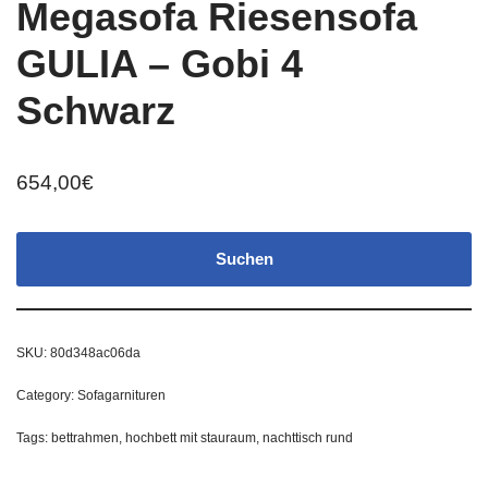
Megasofa Riesensofa
GULIA – Gobi 4
Schwarz
654,00
€
Suchen
SKU:
80d348ac06da
Category:
Sofagarnituren
Tags:
bettrahmen
,
hochbett mit stauraum
,
nachttisch rund