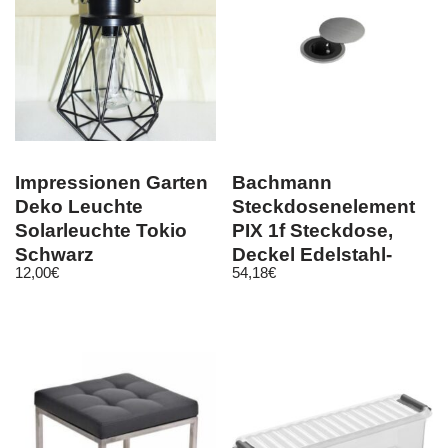
Impressionen Garten
Bachmann
Deko Leuchte
Steckdosenelement
Solarleuchte Tokio
PIX 1f Steckdose,
Schwarz
Deckel Edelstahl-
12,00
€
54,18
€
Optik 611092