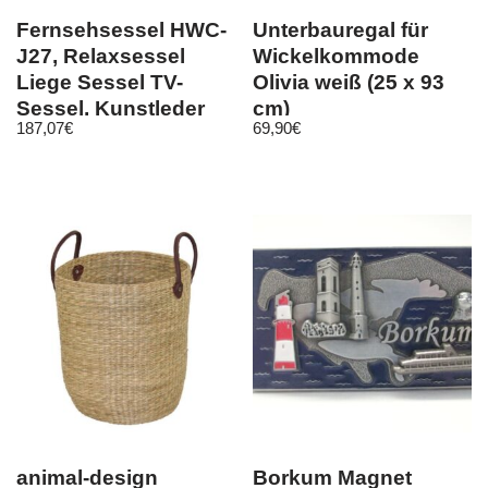
Fernsehsessel HWC-
Unterbauregal für
J27, Relaxsessel
Wickelkommode
Liege Sessel TV-
Olivia weiß (25 x 93
Sessel, Kunstleder
cm)
187,07
€
69,90
€
animal-design
Borkum Magnet