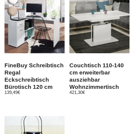
FineBuy Schreibtisch
Couchtisch 110-140
Regal
cm erweiterbar
Eckschreibtisch
ausziehbar
Bürotisch 120 cm
Wohnzimmertisch
139,49
€
421,30
€
Home Office
Sofatisch design