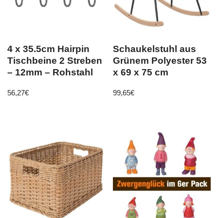
4 x 35.5cm Hairpin
Schaukelstuhl aus
Tischbeine 2 Streben
Grünem Polyester 53
– 12mm – Rohstahl
x 69 x 75 cm
56,27
€
99,65
€