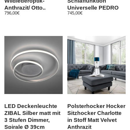
Wildlederoptik-
Schlaffunktion
Anthrazit/ Otto..
Universelle PEDRO
796,00
€
745,00
€
Rechts
Grau
LED Deckenleuchte
Polsterhocker Hocker
ZIBAL Silber matt mit
Sitzhocker Charlotte
3 Stufen Dimmer,
in Stoff Matt Velvet
Spirale Ø 39cm
Anthrazit