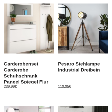
Garderobenset
Pesaro Stehlampe
Garderobe
Industrial Dreibein
Schuhschrank
Paneel Spiegel Flur
239,99
€
119,95
€
Diele Set Weiß – Oliva
2.0