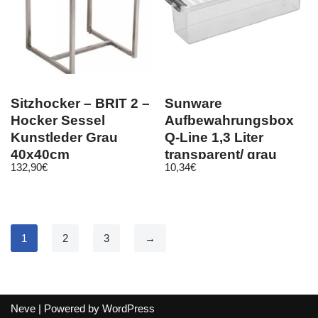
Sitzhocker – BRIT 2 –
Sunware
Hocker Sessel
Aufbewahrungsbox
Kunstleder Grau
Q-Line 1,3 Liter
40x40cm
transparent/ grau
132,90
€
10,34
€
Kunststoff mit Deckel
1
2
3
→
Neve
| Powered by
WordPress