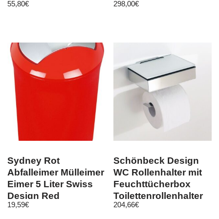
55,80
€
298,00
€
Sydney Rot
Schönbeck Design
Abfalleimer Mülleimer
WC Rollenhalter mit
Eimer 5 Liter Swiss
Feuchttücherbox
Design Red
Toilettenrollenhalter
19,59
€
204,66
€
weiß