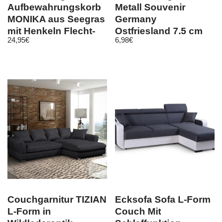
Aufbewahrungskorb
Metall Souvenir
MONIKA aus Seegras
Germany
mit Henkeln Flecht-
Ostfriesland 7,5 cm
24,95
€
6,98
€
korb Natur
Couchgarnitur TIZIAN
Ecksofa Sofa L-Form
L-Form in
Couch Mit