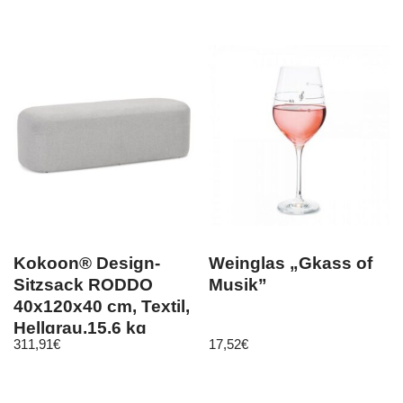
Kokoon® Design-
Weinglas „Gkass of
Sitzsack RODDO
Musik”
40x120x40 cm, Textil,
Hellgrau,15,6 kg
311,91
€
17,52
€