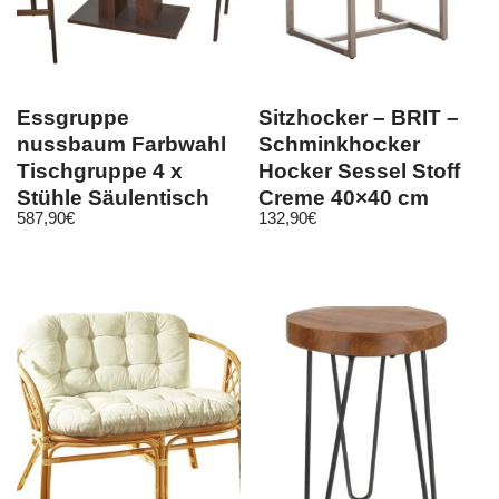
Essgruppe
Sitzhocker – BRIT –
nussbaum Farbwahl
Schminkhocker
Tischgruppe 4 x
Hocker Sessel Stoff
Stühle Säulentisch
Creme 40×40 cm
587,90
€
132,90
€
Esszimmergarnitur