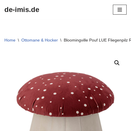
de-imis.de
Przejdź
do
treści
Home
\
Ottomane & Hocker
\
Bloomingville Pouf LUE Fliegenpilz