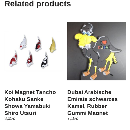
Related products
Koi Magnet Tancho
Dubai Arabische
Kohaku Sanke
Emirate schwarzes
Showa Yamabuki
Kamel, Rubber
Shiro Utsuri
Gummi Magnet
8,95
€
7,18
€
Geschenk Teich
Souvenir(113)