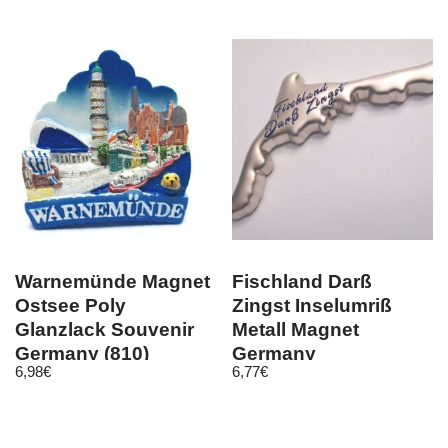
Warnemünde Magnet
Fischland Darß
Ostsee Poly
Zingst Inselumriß
Glanzlack Souvenir
Metall Magnet
Germany (810)
Germany
6,98
€
6,77
€
Deutschland
Souvenir