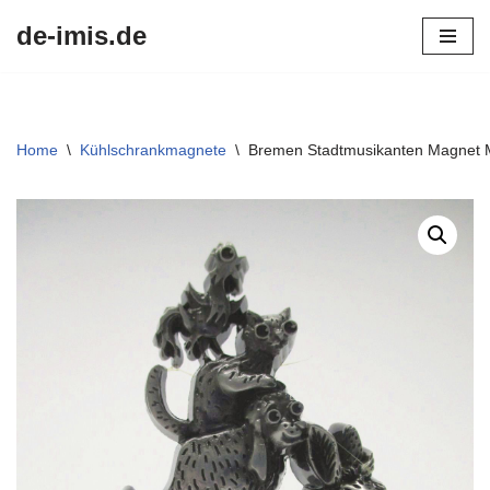
de-imis.de
Przejdź
do
treści
Home
\
Kühlschrankmagnete
\
Bremen Stadtmusikanten Magnet M