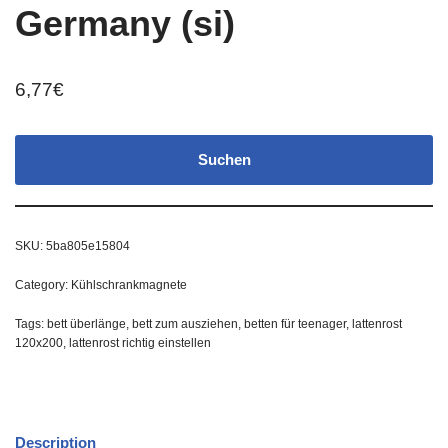
Germany (si)
6,77
€
Suchen
SKU:
5ba805e15804
Category:
Kühlschrankmagnete
Tags:
bett überlänge
,
bett zum ausziehen
,
betten für teenager
,
lattenrost
120x200
,
lattenrost richtig einstellen
Description