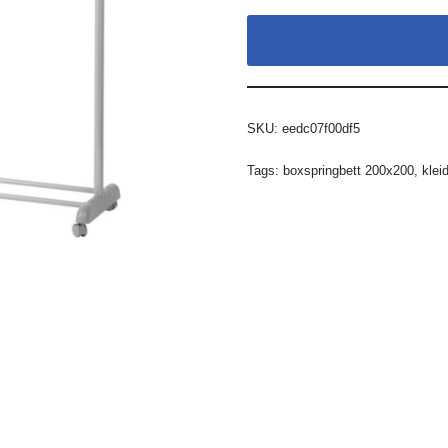
SKU:
eedc07f00df5
Tags:
boxspringbett 200x200
,
klei