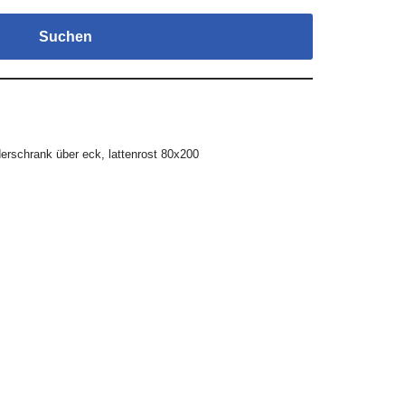
Suchen
derschrank über eck
,
lattenrost 80x200