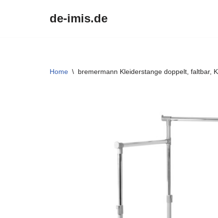
de-imis.de
Przejdź
do
treści
Home
\
bremermann Kleiderstange doppelt, faltbar, K