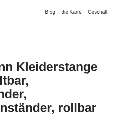
Blog
die Karre
Geschäft
n Kleiderstange
ltbar,
nder,
ständer, rollbar