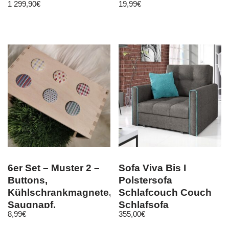
1 299,90
€
19,99
€
Polsterecke
6er Set – Muster 2 –
Sofa Viva Bis I
Buttons,
Polstersofa
Kühlschrankmagnete,
Schlafcouch Couch
Saugnapf,
Schlafsofa
8,99
€
355,00
€
Kleidermagnet
Bettkasten