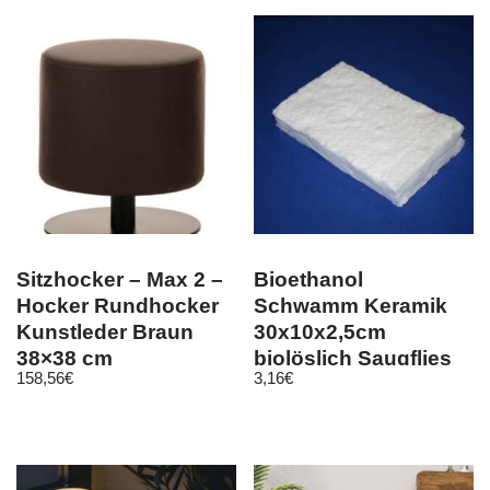
Sitzhocker – Max 2 –
Bioethanol
Hocker Rundhocker
Schwamm Keramik
Kunstleder Braun
30x10x2,5cm
38×38 cm
biolöslich Saugflies
158,56
€
3,16
€
für Bioethanol Kamin