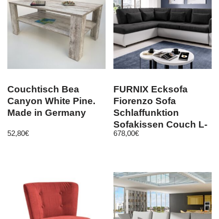
Couchtisch Bea
FURNIX Ecksofa
Canyon White Pine.
Fiorenzo Sofa
Made in Germany
Schlaffunktion
Sofakissen Couch L-
52,80
€
678,00
€
Form MA 120-KR 7