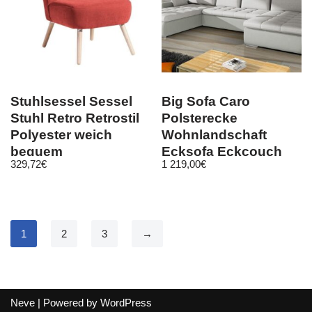
Stuhlsessel Sessel
Big Sofa Caro
Stuhl Retro Retrostil
Polsterecke
Polyester weich
Wohnlandschaft
bequem
Ecksofa Eckcouch
329,72
€
1 219,00
€
Flachgewebe
Schlaffunktion
1
2
3
→
Neve
| Powered by
WordPress