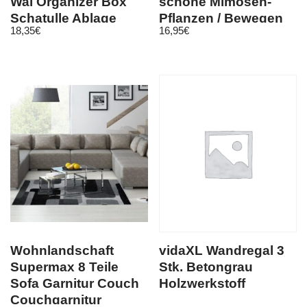
Wal Organizer Box
schöne Mimosen-
Schatulle Ablage
Pflanzen / Bewegen
18,35
€
16,95
€
Fisch
sich bei Berührung
Wohnlandschaft
vidaXL Wandregal 3
Supermax 8 Teile
Stk. Betongrau
Sofa Garnitur Couch
Holzwerkstoff
Couchgarnitur