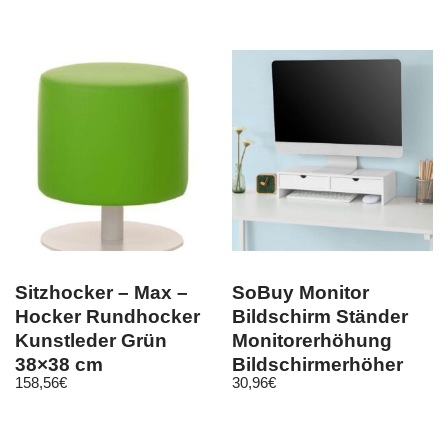
Bettfunktion
Sitzhocker – Max –
SoBuy Monitor
Hocker Rundhocker
Bildschirm Ständer
Kunstleder Grün
Monitorerhöhung
38×38 cm
Bildschirmerhöher
158,56
€
30,96
€
Weiß BBF02-W