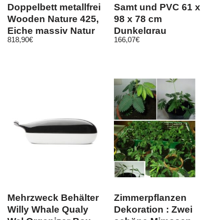
Doppelbett metallfrei
Samt und PVC 61 x
Wooden Nature 425,
98 x 78 cm
Eiche massiv Natur
Dunkelgrau
818,90
€
166,07
€
geölt –
Mehrzweck Behälter
Zimmerpflanzen
Willy Whale Qualy
Dekoration : Zwei