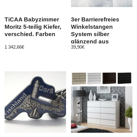
TiCAA Babyzimmer
3er Barrierefreies
Moritz 5-teilig Kiefer,
Winkelstangen
verschied. Farben
System silber
glänzend aus
1 342,66
€
39,90
€
Aluminium inkl. D…