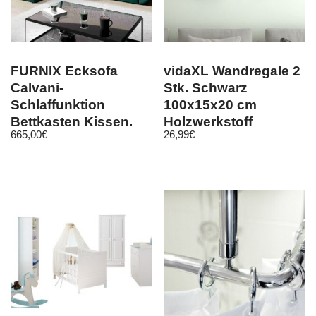
FURNIX Ecksofa
vidaXL Wandregale 2
Calvani-
Stk. Schwarz
Schlaffunktion
100x15x20 cm
Bettkasten Kissen,
Holzwerkstoff
665,00
€
26,99
€
Eckcouch in 7
Farben