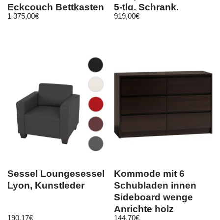
Eckcouch Bettkasten
5-tlg. Schrank,
1 375,00
€
919,00
€
Ecksofa
Schreibtisch, Regale
Sessel Loungesessel
Kommode mit 6
Lyon, Kunstleder
Schubladen innen
Sideboard wenge
Anrichte holz
190,17
€
144,70
€