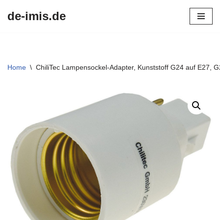
de-imis.de
Przejdź
do
treści
Home
\
ChiliTec Lampensockel-Adapter, Kunststoff G24 auf E27, G2