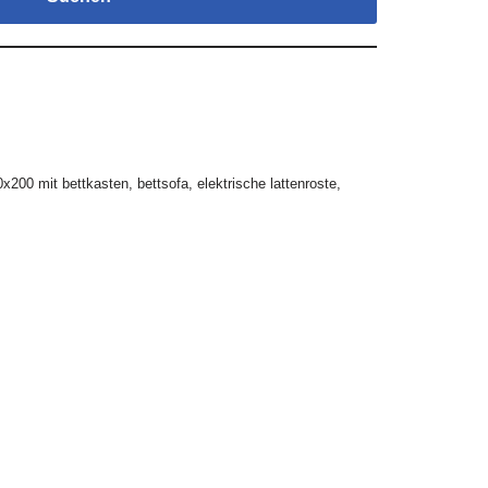
0x200 mit bettkasten
,
bettsofa
,
elektrische lattenroste
,