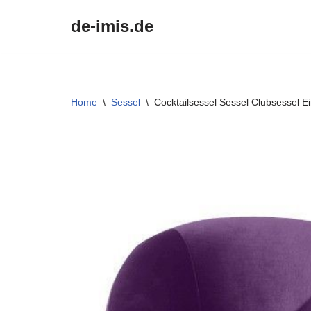
de-imis.de
Przejdź
do
treści
Home
\
Sessel
\
Cocktailsessel Sessel Clubsessel E