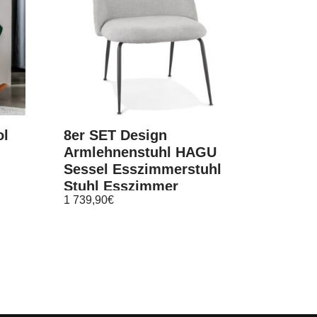
ol
8er SET Design
Armlehnenstuhl HAGU
Sessel Esszimmerstuhl
Stuhl Esszimmer
1 739,90
€
Wohnzimmer