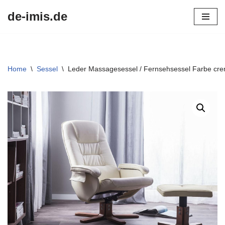
de-imis.de
Przejdź
do
treści
Home
\
Sessel
\
Leder Massagesessel / Fernsehsessel Farbe cre