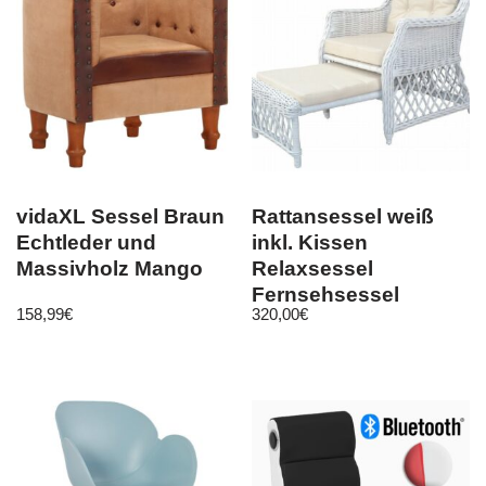
vidaXL Sessel Braun
Rattansessel weiß
Echtleder und
inkl. Kissen
Massivholz Mango
Relaxsessel
Fernsehsessel
158,99
€
320,00
€
Korbsessel
Fußstütze