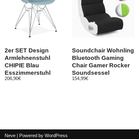
2er SET Design
Soundchair Wohnling
Armlehnenstuhl
Bluetooth Gaming
CHIPIE Blau
Chair Gamer Rocker
Esszimmerstuhl
Soundsessel
206,90
€
154,99
€
Stuhl Esszimmer
Musiksessel
Neve
| Powered by
WordPress