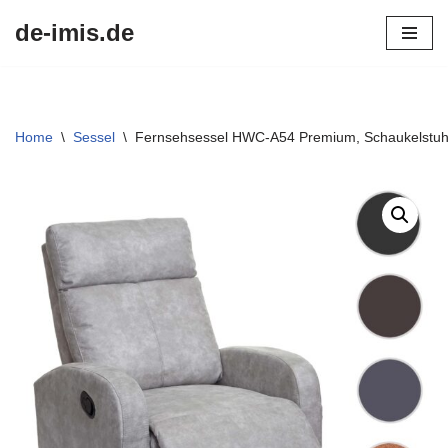
de-imis.de
Przejdź
do
treści
Home
\
Sessel
\
Fernsehsessel HWC-A54 Premium, Schaukelstuhl 