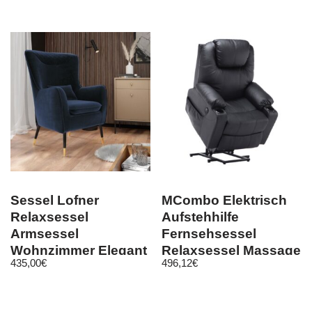
Sessel Lofner
MCombo Elektrisch
Relaxsessel
Aufstehhilfe
Armsessel
Fernsehsessel
Wohnzimmer Elegant
Relaxsessel Massage
435,00
€
496,12
€
Polstersessel
Heizung USB 7040