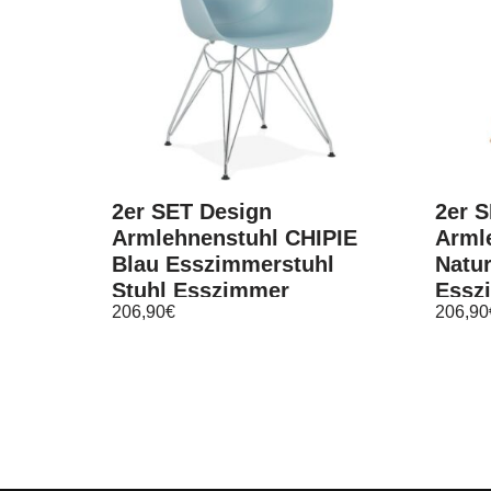
2er SET Design
2er 
Armlehnenstuhl CHIPIE
Arml
Blau Esszimmerstuhl
Natu
Stuhl Esszimmer
Essz
206,90
€
206,90
Essz