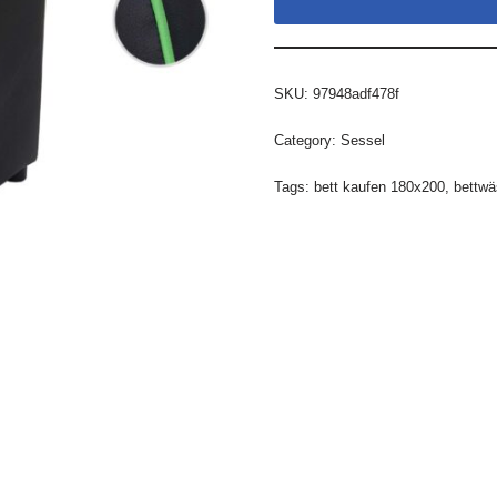
SKU:
97948adf478f
Category:
Sessel
Tags:
bett kaufen 180x200
,
bettwä