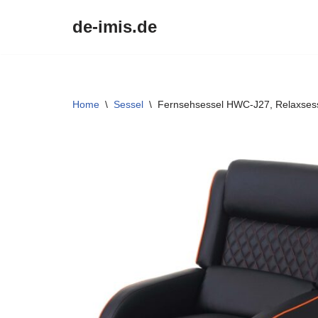
de-imis.de
Przejdź
do
treści
Home
\
Sessel
\
Fernsehsessel HWC-J27, Relaxsesse