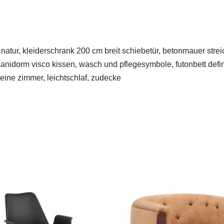
z natur, kleiderschrank 200 cm breit schiebetür, betonmauer str
nidorm visco kissen, wasch und pflegesymbole, futonbett definit
eine zimmer, leichtschlaf, zudecke