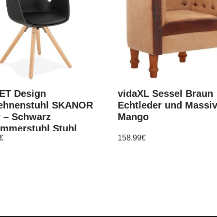
SET Design
vidaXL Sessel Braun
ehnenstuhl SKANOR
Echtleder und Massi
r – Schwarz
Mango
immerstuhl Stuhl
€
158,99
€
immer