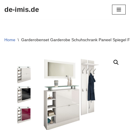
de-imis.de
Przejdź
do
treści
Home
\
Garderobenset Garderobe Schuhschrank Paneel Spiegel Flu