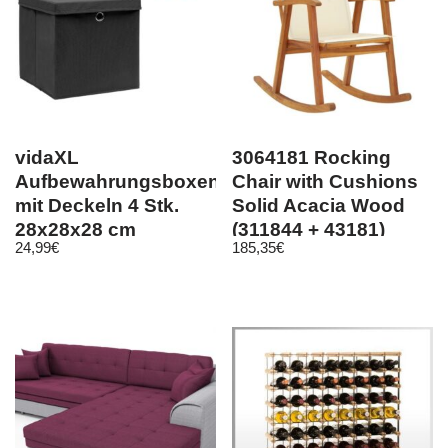
vidaXL
3064181 Rocking
Aufbewahrungsboxen
Chair with Cushions
mit Deckeln 4 Stk.
Solid Acacia Wood
28x28x28 cm
(311844 + 43181)
24,99
€
185,35
€
Schwarz