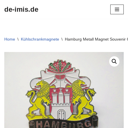
de-imis.de
Przejdź
do
treści
Home
\
Kühlschrankmagnete
\
Hamburg Metall Magnet Souveni