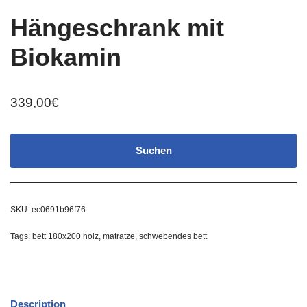
Hängeschrank mit
Biokamin
339,00
€
Suchen
SKU:
ec0691b96f76
Tags:
bett 180x200 holz
,
matratze
,
schwebendes bett
Description