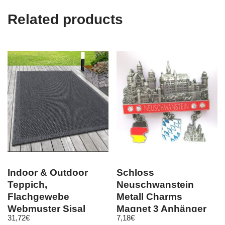
Related products
Indoor & Outdoor
Schloss
Teppich,
Neuschwanstein
Flachgewebe
Metall Charms
Webmuster Sisal
Magnet 3 Anhänger
31,72
€
7,18
€
Optik, GRAU
Souvenir Germany