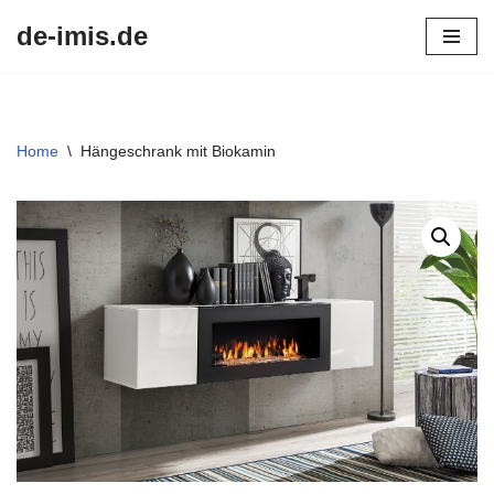
de-imis.de
Przejdź
do
treści
Home
\
Hängeschrank mit Biokamin