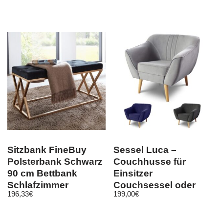
Sitzbank FineBuy
Sessel Luca –
Polsterbank Schwarz
Couchhusse für
90 cm Bettbank
Einsitzer
Schlafzimmer
Couchsessel oder
196,33
€
199,00
€
Flurbank Samt
Loungesessel