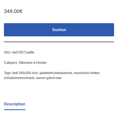
349,00
€
Suchen
SKU:
4a578571ad8b
Category:
Ottomane & Hocker
Tags:
bett 180x200 holz
,
gästebett platzsparend
,
massivholz betten
,
schlafzimmerschrank
,
warum gähnt man
Description