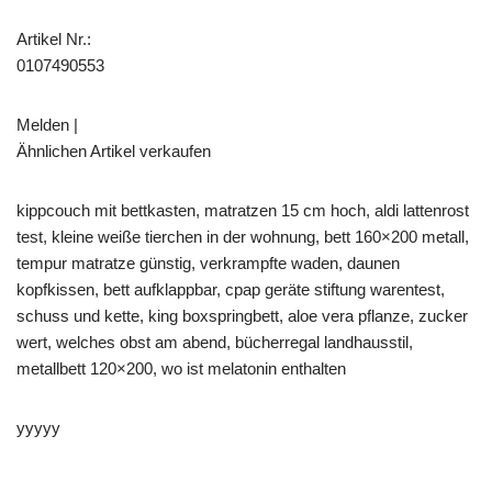
Artikel Nr.:
0107490553
Melden |
Ähnlichen Artikel verkaufen
kippcouch mit bettkasten, matratzen 15 cm hoch, aldi lattenrost
test, kleine weiße tierchen in der wohnung, bett 160×200 metall,
tempur matratze günstig, verkrampfte waden, daunen
kopfkissen, bett aufklappbar, cpap geräte stiftung warentest,
schuss und kette, king boxspringbett, aloe vera pflanze, zucker
wert, welches obst am abend, bücherregal landhausstil,
metallbett 120×200, wo ist melatonin enthalten
yyyyy