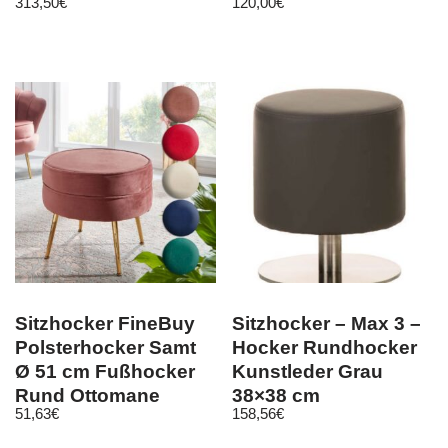
313,50
€
120,00
€
Esszimmergarnitur
Holzplatte Faß
Sitzhocker FineBuy
Sitzhocker – Max 3 –
Polsterhocker Samt
Hocker Rundhocker
Ø 51 cm Fußhocker
Kunstleder Grau
Rund Ottomane
38×38 cm
51,63
€
158,56
€
Hocker