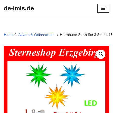
de-imis.de
Przejdź
do
treści
Home
\
Advent & Weihnachten
\
Herrnhuter Stern Set 3 Sterne 13