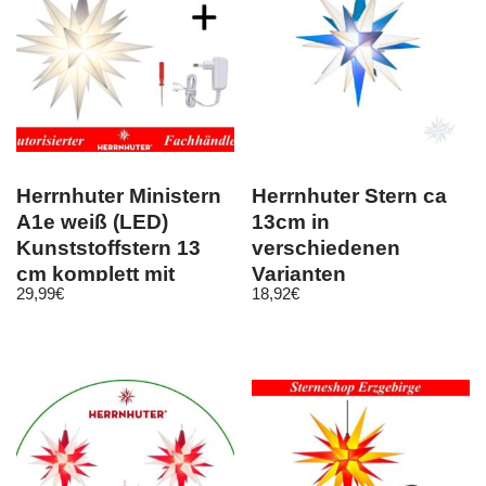
Herrnhuter Ministern
Herrnhuter Stern ca
A1e weiß (LED)
13cm in
Kunststoffstern 13
verschiedenen
cm komplett mit
Varianten
29,99
€
18,92
€
Netzgerät