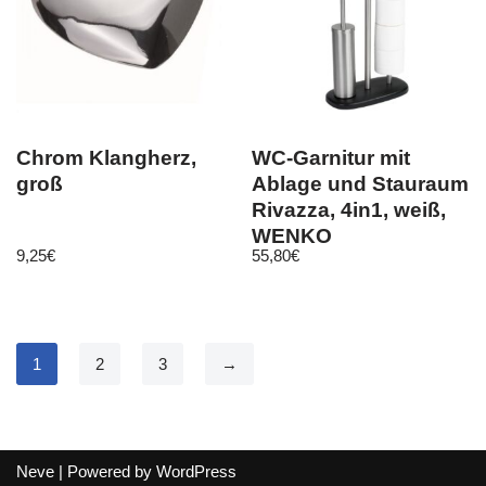
Chrom Klangherz,
WC-Garnitur mit
groß
Ablage und Stauraum
Rivazza, 4in1, weiß,
WENKO
9,25
€
55,80
€
1
2
3
→
Neve
| Powered by
WordPress