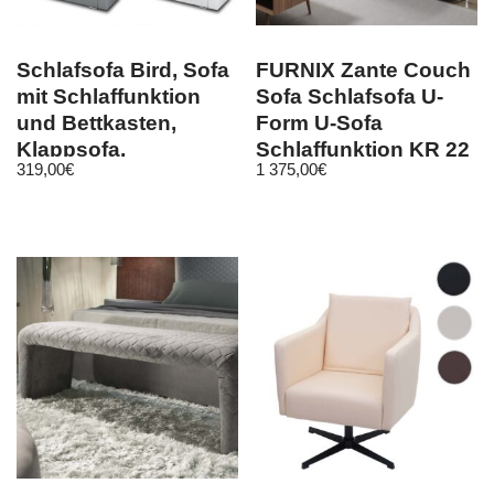
Schlafsofa Bird, Sofa
FURNIX Zante Couch
mit Schlaffunktion
Sofa Schlafsofa U-
und Bettkasten,
Form U-Sofa
Klappsofa,
Schlaffunktion KR 22
319,00
€
1 375,00
€
Schlafcouch, Bett