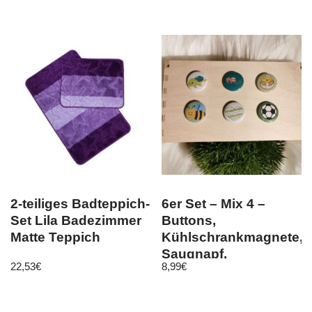
2-teiliges Badteppich-
6er Set – Mix 4 –
Set Lila Badezimmer
Buttons,
Matte Teppich
Kühlschrankmagnete,
Saugnapf,
22,53
€
8,99
€
Kleidermagnet