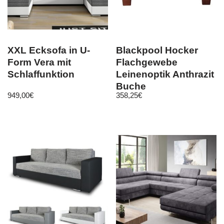
XXL Ecksofa in U-
Blackpool Hocker
Form Vera mit
Flachgewebe
Schlaffunktion
Leinenoptik Anthrazit
Buche
949,00
€
358,25
€
Nussbaumfarben