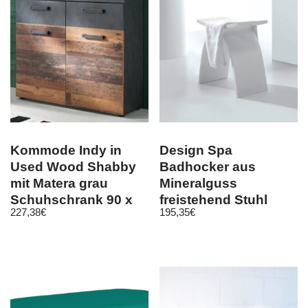
Kommode Indy in
Design Spa
Used Wood Shabby
Badhocker aus
mit Matera grau
Mineralguss
Schuhschrank 90 x
freistehend Stuhl
227,38
€
195,35
€
89 cm
Hocker Badmöbel
Duschstuhl