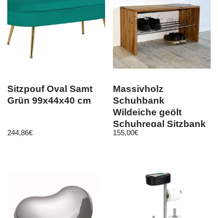
Sitzpouf Oval Samt
Massivholz
Grün 99x44x40 cm
Schuhbank
Wildeiche geölt
Schuhregal Sitzbank
244,86
€
155,00
€
Dielenbank holz bank
flur