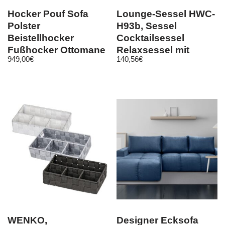
Hocker Pouf Sofa
Lounge-Sessel HWC-
Polster
H93b, Sessel
Beistellhocker
Cocktailsessel
Fußhocker Ottomane
Relaxsessel mit
949,00
€
140,56
€
Möbelhocker Stoff
Fußkreuz, drehbar
WENKO,
Designer Ecksofa