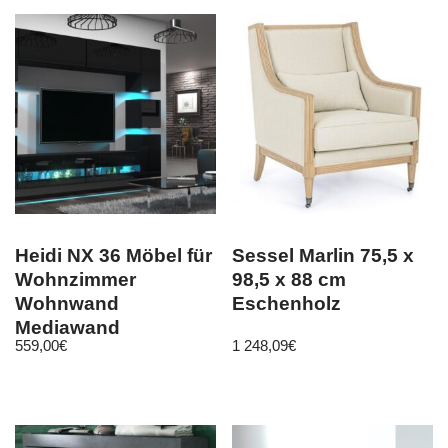
Heidi NX 36 Möbel für
Sessel Marlin 75,5 x
Wohnzimmer
98,5 x 88 cm
Wohnwand
Eschenholz
Mediawand
559,00
€
1 248,09
€
Schrankwand
Wohnschrank