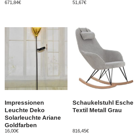
671,84
€
51,67
€
und Chrom York
eckig Balkon
Impressionen
Schaukelstuhl Esche
Leuchte Deko
Textil Metall Grau
Solarleuchte Ariane
Goldfarben
16,00
€
816,45
€