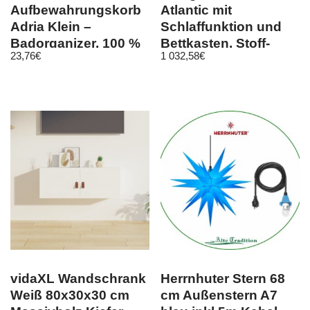
Aufbewahrungskorb
Atlantic mit
Adria Klein –
Schlaffunktion und
Badorganizer, 100 %
Bettkasten, Stoff-
23,76
€
1 032,58
€
Polypropylen
sowie Farbauswahl
vidaXL Wandschrank
Herrnhuter Stern 68
Weiß 80x30x30 cm
cm Außenstern A7