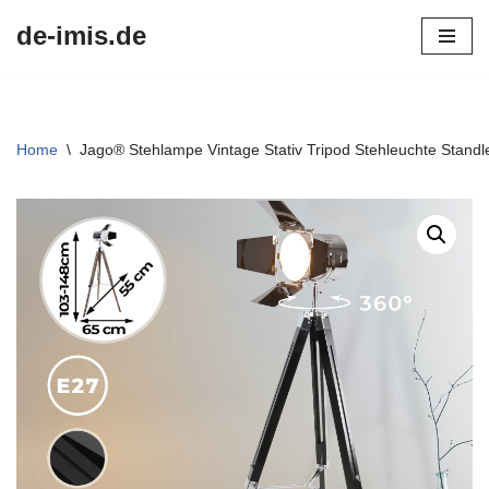
de-imis.de
Przejdź
do
treści
Home
\
Jago® Stehlampe Vintage Stativ Tripod Stehleuchte Standl