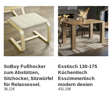
SoBuy Fußhocker
Esstisch 130-175
zum Abstützen,
Küchentisch
Sitzhocker, Sitzwürfel
Esszimmertisch
für Relaxsessel,
modern design
36,12
€
431,10
€
FST38-W
erweiterbar
ausziehbar