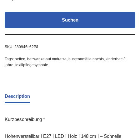
Suchen
SKU:
280946c62f8f
Tags:
betten
,
bettwanze auf matratze
,
hustenanfälle nachts
,
kinderbett 3
jahre
,
textilpflegesymbole
Description
Kurzbeschreibung *
Höhenverstellbar I E27 I LED I Holz I 148 cm I – Schnelle