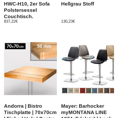
HWC-H10, 2er Sofa
Hellgrau Stoff
Polstersessel
Couchtisch,
837,22
€
130,23
€
Kunstleder Metall
Andorra | Bistro
Mayer: Barhocker
Tischplatte | 70x70cm
myMONTANA LINE