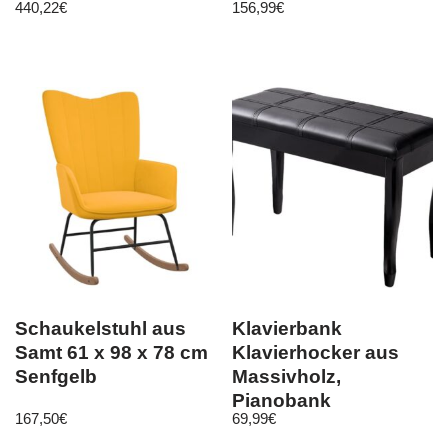
440,22
€
156,99
€
Schaukelstuhl aus
Klavierbank
Samt 61 x 98 x 78 cm
Klavierhocker aus
Senfgelb
Massivholz,
Pianobank
167,50
€
69,99
€
gepolstert, Sitzbank