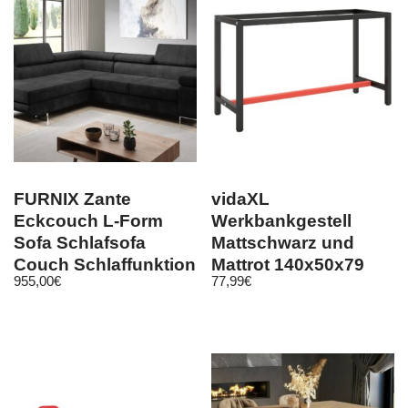
FURNIX Zante
vidaXL
Eckcouch L-Form
Werkbankgestell
Sofa Schlafsofa
Mattschwarz und
Couch Schlaffunktion
Mattrot 140x50x79
955,00
€
77,99
€
KR 07
cm Metall