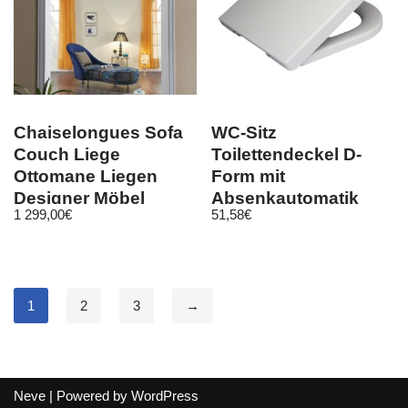
Chaiselongues Sofa
WC-Sitz
Couch Liege
Toilettendeckel D-
Ottomane Liegen
Form mit
Designer Möbel
Absenkautomatik
1 299,00
€
51,58
€
Relax Sofa Modern
Klodeckel
1
2
3
→
Neve
| Powered by
WordPress