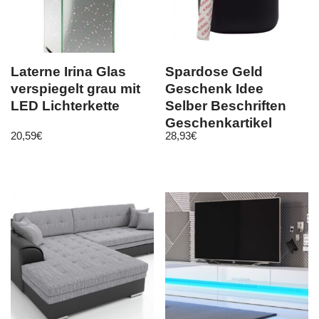
Laterne Irina Glas
Spardose Geld
verspiegelt grau mit
Geschenk Idee
LED Lichterkette
Selber Beschriften
Geschenkartikel
20,59
€
28,93
€
Schwarz Größe L