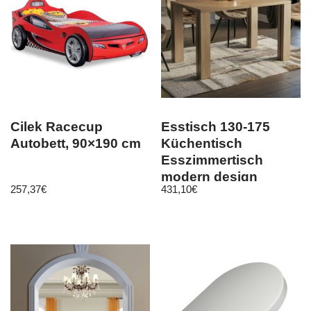
Cilek Racecup
Esstisch 130-175
Autobett, 90×190 cm
Küchentisch
Esszimmertisch
modern design
257,37
€
431,10
€
erweiterbar
ausziehbar