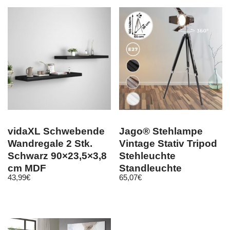
vidaXL Schwebende
Jago® Stehlampe
Wandregale 2 Stk.
Vintage Stativ Tripod
Schwarz 90×23,5×3,8
Stehleuchte
cm MDF
Standleuchte
43,99
€
65,07
€
Dreibein Studio