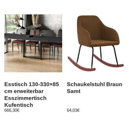
75x35x49cm
Esstisch 130-330×85
Schaukelstuhl Braun
cm erweiterbar
Samt
Esszimmertisch
Kufentisch
666,30
€
64,03
€
ausziehbardesign