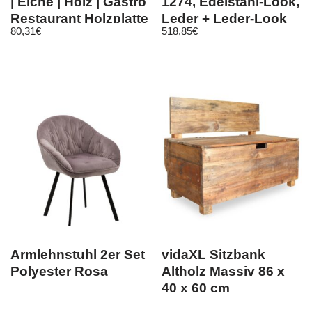
| Eiche | Holz | Gastro
1274, Edelstahl-Look,
Restaurant Holzplatte
Leder + Leder-Look
80,31
€
518,85
€
Armlehnstuhl 2er Set
vidaXL Sitzbank
Polyester Rosa
Altholz Massiv 86 x
40 x 60 cm