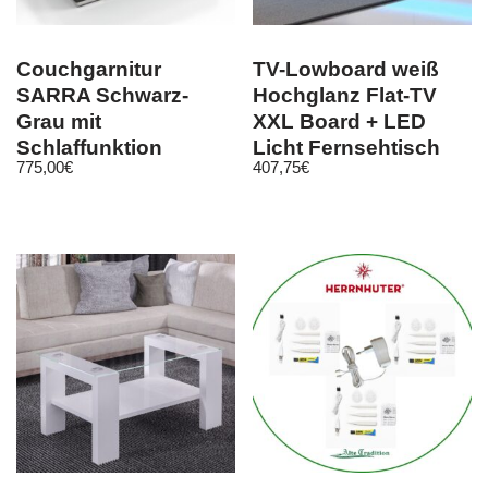
Couchgarnitur
TV-Lowboard weiß
SARRA Schwarz-
Hochglanz Flat-TV
Grau mit
XXL Board + LED
Schlaffunktion
Licht Fernsehtisch
775,00
€
407,75
€
Ottomane Links
280 cm Bird