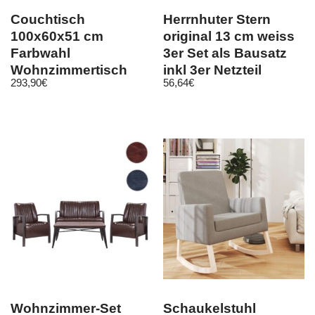
Couchtisch
Herrnhuter Stern
100x60x51 cm
original 13 cm weiss
Farbwahl
3er Set als Bausatz
Wohnzimmertisch
inkl 3er Netzteil
293,90
€
56,64
€
Sofatisch modern
500mA
design NEU
Wohnzimmer-Set
Schaukelstuhl