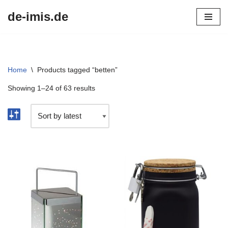
de-imis.de
Przejdź
do
treści
Home
\
Products tagged “betten”
Showing 1–24 of 63 results