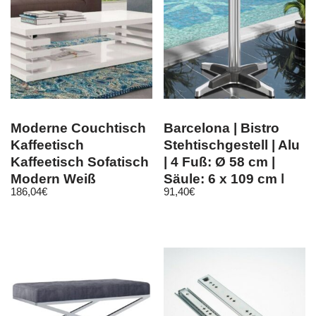
Moderne Couchtisch
Barcelona | Bistro
Kaffeetisch
Stehtischgestell | Alu
Kaffeetisch Sofatisch
| 4 Fuß: Ø 58 cm |
Modern Weiß
Säule: 6 x 109 cm |
186,04
€
91,40
€
Hochglanz Wohnz
Zus