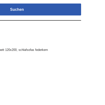
Suchen
bett 120x200
,
schlafsofas federkern