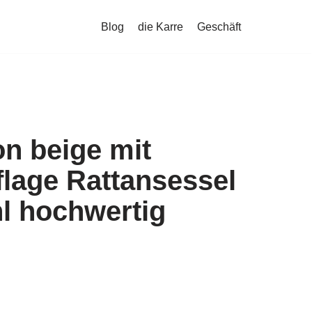
Blog
die Karre
Geschäft
n beige mit
lage Rattansessel
l hochwertig