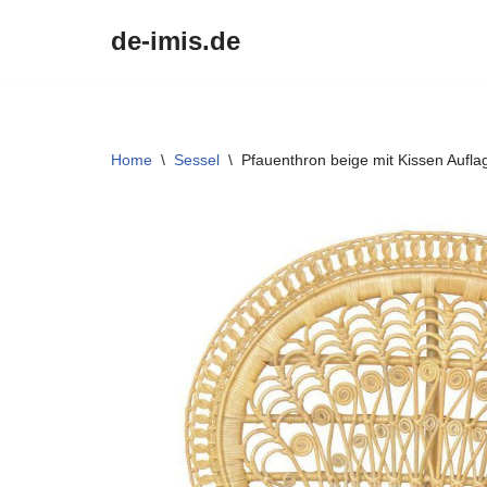
de-imis.de
Przejdź
do
treści
Home
\
Sessel
\
Pfauenthron beige mit Kissen Aufla