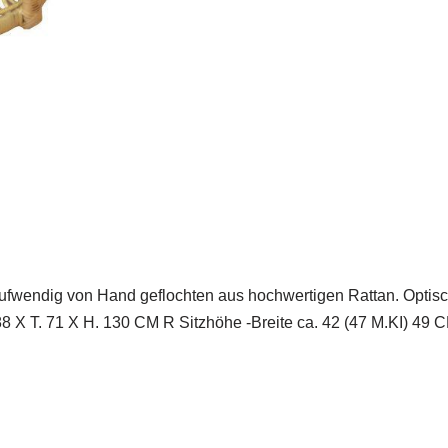
ufwendig von Hand geflochten aus hochwertigen Rattan. Optisc
88 X T. 71 X H. 130 CM R Sitzhöhe -Breite ca. 42 (47 M.KI) 49 