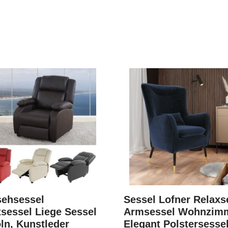
sehsessel
Sessel Lofner Relaxs
sessel Liege Sessel
Armsessel Wohnzim
ln, Kunstleder
Elegant Polstersesse