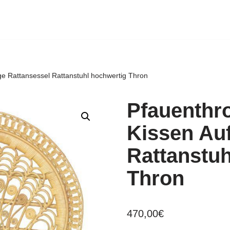
ge Rattansessel Rattanstuhl hochwertig Thron
Pfauenthro
Kissen Auf
Rattanstuh
Thron
470,00
€