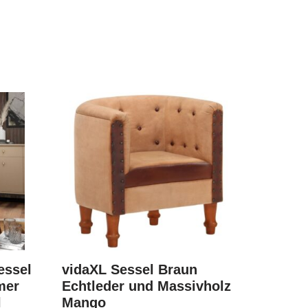
essel
vidaXL Sessel Braun
mer
Echtleder und Massivholz
l
Mango