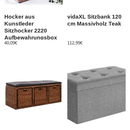
Hocker aus
vidaXL Sitzbank 120
Kunstleder
cm Massivholz Teak
Sitzhocker 2220
Aufbewahrungsbox
40,09
€
112,99
€
40 cm Sitzwürfel
Truhe