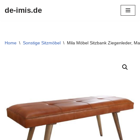
de-imis.de
Przejdź
do
treści
Home
\
Sonstige Sitzmöbel
\
Mila Möbel Sitzbank Ziegenleder, Mas