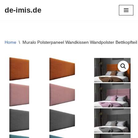
de-imis.de
Przejdź
do
treści
Home
\
Muralo Polsterpaneel Wandkissen Wandpolster Bettkopftei