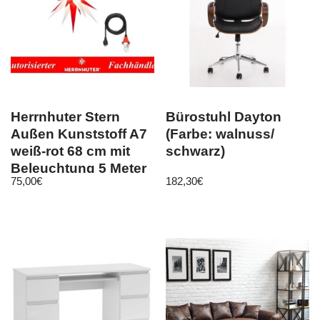
Herrnhuter Stern
Bürostuhl Dayton
Außen Kunststoff A7
(Farbe: walnuss/
weiß-rot 68 cm mit
schwarz)
Beleuchtung 5 Meter
75,00
€
182,30
€
Kabel LED