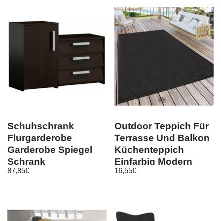
Schuhschrank
Outdoor Teppich Für
Flurgarderobe
Terrasse Und Balkon
Garderobe Spiegel
Küchenteppich
Schrank
Einfarbig Modern
87,85
€
16,55
€
Wandgarderobe
Schwarz
kommode wenge