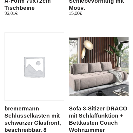
A-Form 70x72cm
Schiebevorhang mit
Tischbeine
Motiv,
93,01
€
15,00
€
Möbelkufen Tischfuß
Flächenvorhang
Fotodruck, auf Maß
bremermann
Sofa 3-Sitizer DRACO
Schlüsselkasten mit
mit Schlaffunktion +
schwarzer Glasfront,
Bettkasten Couch
beschreibbar, 8
Wohnzimmer