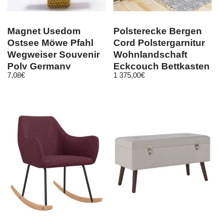
Magnet Usedom
Polsterecke Bergen
Ostsee Möwe Pfahl
Cord Polstergarnitur
Wegweiser Souvenir
Wohnlandschaft
Poly Germany
Eckcouch Bettkasten
7,08
€
1 375,00
€
Ecksofa