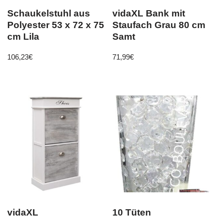
Schaukelstuhl aus
vidaXL Bank mit
Polyester 53 x 72 x 75
Staufach Grau 80 cm
cm Lila
Samt
106,23
€
71,99
€
vidaXL
10 Tüten