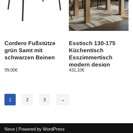
Cordero Fußstütze
Esstisch 130-175
grün Samt mit
Küchentisch
schwarzen Beinen
Esszimmertisch
modern design
99,00
€
431,10
€
erweiterbar
ausziehbar
1
2
3
→
Neve
| Powered by
WordPress