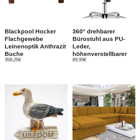
Blackpool Hocker
360° drehbarer
Flachgewebe
Bürostuhl aus PU-
Leinenoptik Anthrazit
Leder,
Buche
höhenverstellbarer
358,25
€
89,99
€
Nussbaumfarben
Schreibtischstuhl