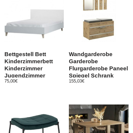
Bettgestell Bett
Wandgarderobe
Kinderzimmerbett
Garderobe
Kinderzimmer
Flurgarderobe Paneel
Jugendzimmer
Spiegel Schrank
75,00
€
155,03
€
Modern 36 FIGO
kommode artisan