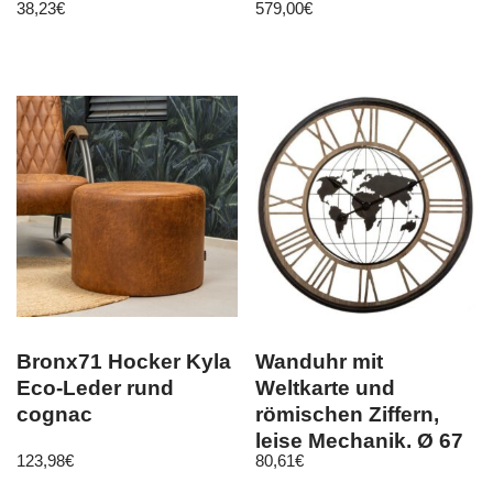
38,23
€
579,00
€
Haken, 6 Magnete
Polstermöbel
Bronx71 Hocker Kyla
Wanduhr mit
Eco-Leder rund
Weltkarte und
cognac
römischen Ziffern,
leise Mechanik, Ø 67
123,98
€
80,61
€
cm – Atmosphera