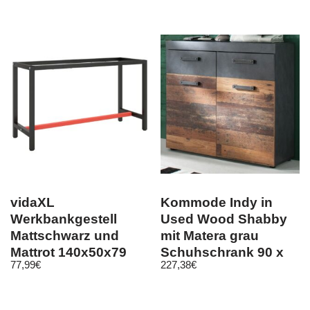
vidaXL
Kommode Indy in
Werkbankgestell
Used Wood Shabby
Mattschwarz und
mit Matera grau
Mattrot 140x50x79
Schuhschrank 90 x
77,99
€
227,38
€
cm Metall
89 cm