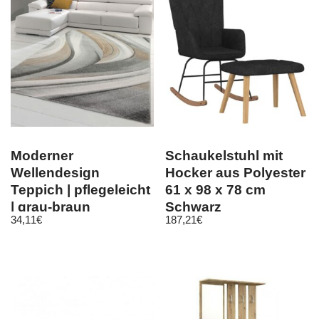
Moderner
Schaukelstuhl mit
Wellendesign
Hocker aus Polyester
Teppich | pflegeleicht
61 x 98 x 78 cm
| grau-braun
Schwarz
34,11
€
187,21
€