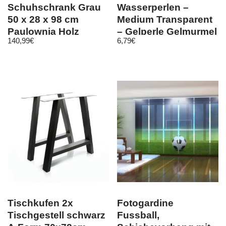
Schuhschrank Grau
Wasserperlen –
50 x 28 x 98 cm
Medium Transparent
Paulownia Holz
– Gelperle Gelmurmel
140,99
€
6,79
€
Gelkugel Orbeez
Tischkufen 2x
Fotogardine
Tischgestell schwarz
Fussball,