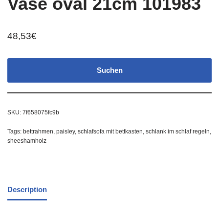
Vase oval 21cm 101983
48,53
€
Suchen
SKU:
7f658075fc9b
Tags:
bettrahmen
,
paisley
,
schlafsofa mit bettkasten
,
schlank im schlaf regeln
,
sheeshamholz
Description