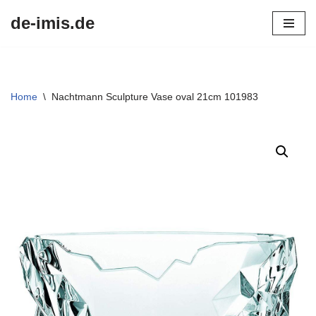
de-imis.de
Przejdź
do
treści
Home
\
Nachtmann Sculpture Vase oval 21cm 101983