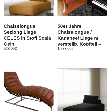
Chaiselongue
50er Jahre
Sezlong Liege
Chaiselongue /
CELES in Stoff Scala
Kanapee/ Liege m.
Gelb
verstellb. Kopfteil –
528,00
€
1 299,00
€
Überbreite