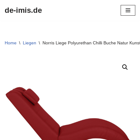
de-imis.de
Przejdź
do
treści
Home
\
Liegen
\
Norris Liege Polyurethan Chilli Buche Natur Kunst