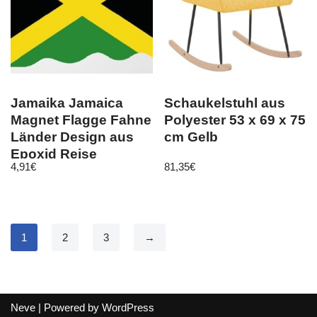
Jamaika Jamaica
Schaukelstuhl aus
Magnet Flagge Fahne
Polyester 53 x 69 x 75
Länder Design aus
cm Gelb
Epoxid Reise
4,91
€
81,35
€
Souvenir
1
2
3
→
Neve
| Powered by
WordPress