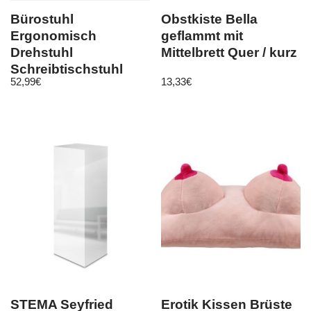
Bürostuhl
Obstkiste Bella
Ergonomisch
geflammt mit
Drehstuhl
Mittelbrett Quer / kurz
Schreibtischstuhl
52,99
€
13,33
€
Höhenverstellbar
Wippenmechanik
STEMA Seyfried
Erotik Kissen Brüste