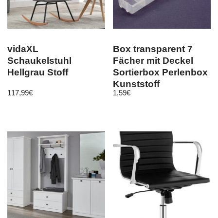
vidaXL
Box transparent 7
Schaukelstuhl
Fächer mit Deckel
Hellgrau Stoff
Sortierbox Perlenbox
Kunststoff
117,99
€
1,59
€
15×3,3×1,8cm