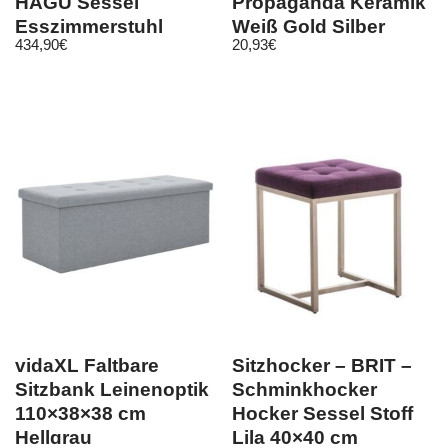
HAGU Sessel
Propaganda Keramik
Esszimmerstuhl
Weiß Gold Silber
434,90
€
20,93
€
Stuhl Esszimmer
Zahnbürsten Ablage
vidaXL Faltbare
Sitzhocker – BRIT –
Sitzbank Leinenoptik
Schminkhocker
110×38×38 cm
Hocker Sessel Stoff
Hellgrau
Lila 40×40 cm