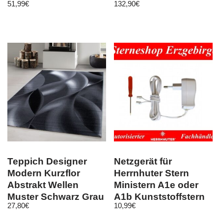
51,99
€
132,90
€
Teppich Designer
Netzgerät für
Modern Kurzflor
Herrnhuter Stern
Abstrakt Wellen
Ministern A1e oder
Muster Schwarz Grau
A1b Kunststoffstern
27,80
€
10,99
€
Weiß
13 cm 500 mA w