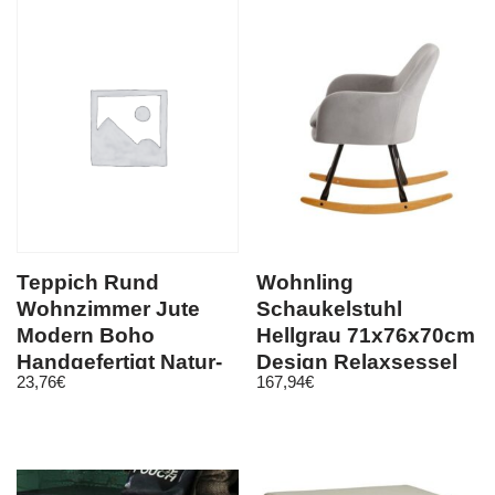
Teppich Rund
Wohnling
Wohnzimmer Jute
Schaukelstuhl
Modern Boho
Hellgrau 71x76x70cm
Handgefertigt Natur-
Design Relaxsessel
23,76
€
167,94
€
Teppich Creme Beige
Samt / Holz |
Schwingse