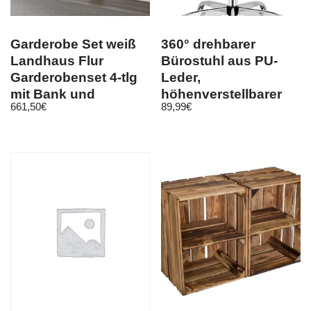
Garderobe Set weiß
360° drehbarer
Landhaus Flur
Bürostuhl aus PU-
Garderobenset 4-tlg
Leder,
mit Bank und
höhenverstellbarer
661,50
€
89,99
€
Schuhschrank Baxter
Schreibtischstuhl