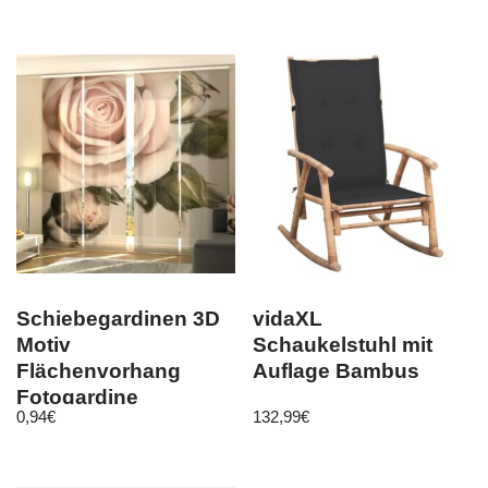
Schiebegardinen 3D
vidaXL
Motiv
Schaukelstuhl mit
Flächenvorhang
Auflage Bambus
Fotogardine
0,94
€
132,99
€
Schiebevorhang
Beautiful rose wit