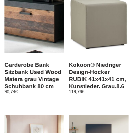
Garderobe Bank
Kokoon® Niedriger
Sitzbank Used Wood
Design-Hocker
Matera grau Vintage
RUBIK 41x41x41 cm,
Schuhbank 80 cm
Kunstleder, Grau,8,6
90,74
€
119,76
€
Flur Diele Indy
kg