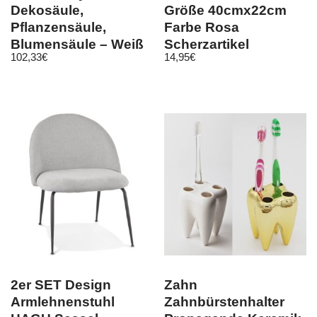
Dekosäule,
Größe 40cmx22cm
Pflanzensäule,
Farbe Rosa
Blumensäule – Weiß
Scherzartikel
102,33
€
14,95
€
Hochglanz in 3
Größen
2er SET Design
Zahn
Armlehnenstuhl
Zahnbürstenhalter