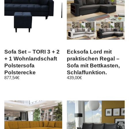
Sofa Set – TORI 3 + 2
Ecksofa Lord mit
+ 1 Wohnlandschaft
praktischen Regal –
Polstersofa
Sofa mit Bettkasten,
Polsterecke
Schlaffunktion,
877,54
€
439,00
€
Schlaffunktion
Schlafsofa