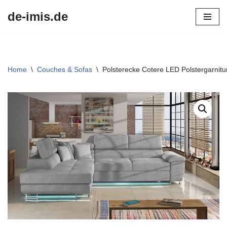
de-imis.de
Przejdź
do
treści
Home
\
Couches & Sofas
\
Polsterecke Cotere LED Polstergarnitu