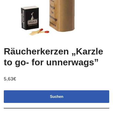
Räucherkerzen „Karzle
to go- for unnerwags”
5,63
€
Suchen