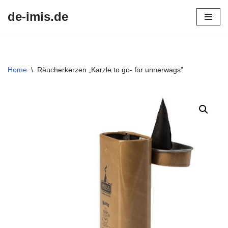
de-imis.de
Przejdź
do
treści
Home
\
Räucherkerzen „Karzle to go- for unnerwags”