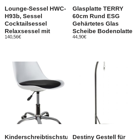
Lounge-Sessel HWC-
Glasplatte TERRY
H93b, Sessel
60cm Rund ESG
Cocktailsessel
Gehärtetes Glas
Relaxsessel mit
Scheibe Bodenplatte
140,56
€
44,90
€
Fußkreuz, drehbar
Glasscheibe
Kinderschreibtischstuhl
Destiny Gestell für