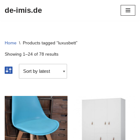
de-imis.de
Przejdź
do
treści
Home
\
Products tagged “luxusbett”
Showing 1–24 of 78 results