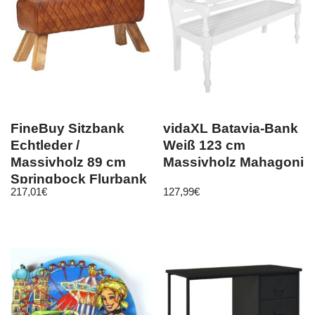
FineBuy Sitzbank
vidaXL Batavia-Bank
Echtleder /
Weiß 123 cm
Massivholz 89 cm
Massivholz Mahagoni
Springbock Flurbank
217,01
€
127,99
€
Lederbank Bank