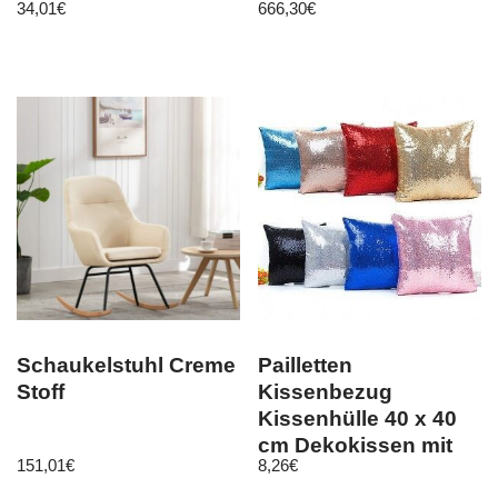
34,01
€
666,30
€
Grau
ausziehbardesign
Schaukelstuhl Creme
Pailletten
Stoff
Kissenbezug
Kissenhülle 40 x 40
cm Dekokissen mit
151,01
€
8,26
€
Reißverschluss