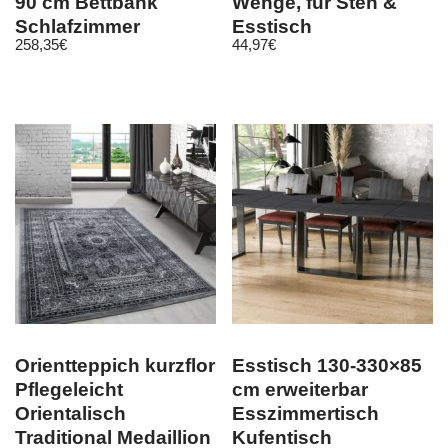
90 cm Bettbank
Wenge, für Steh &
Schlafzimmer
Esstisch
258,35
€
44,97
€
Flurbank Samt
Orientteppich kurzflor
Esstisch 130-330×85
Pflegeleicht
cm erweiterbar
Orientalisch
Esszimmertisch
Traditional Medaillion
Kufentisch