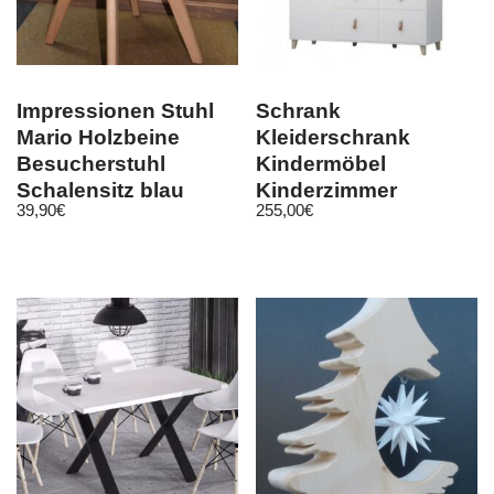
Impressionen Stuhl
Schrank
Mario Holzbeine
Kleiderschrank
Besucherstuhl
Kindermöbel
Schalensitz blau
Kinderzimmer
39,90
€
255,00
€
Jugendzimmer 4S3D
19 FIGO 150