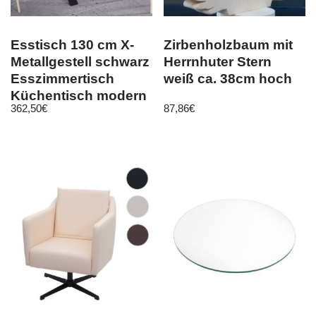
Esstisch 130 cm X-
Zirbenholzbaum mit
Metallgestell schwarz
Herrnhuter Stern
Esszimmertisch
weiß ca. 38cm hoch
Küchentisch modern
362,50
€
87,86
€
design