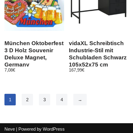
München Oktoberfest
vidaXL Schreibtisch
3 D Holz Souvenir
Industrie-Stil mit
Deluxe Magnet,
Schubladen Schwarz
Germany
105x52x75 cm
7,08
€
167,99
€
Deutschland, Neu
1
2
3
4
→
Neve
| Powered by
WordPress