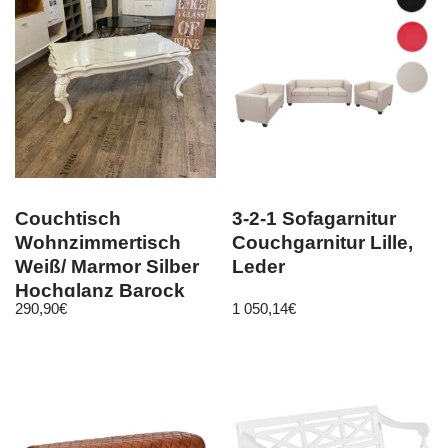
Couchtisch
3-2-1 Sofagarnitur
Wohnzimmertisch
Couchgarnitur Lille,
Weiß/ Marmor Silber
Leder
Hochglanz Barock
290,90
€
1 050,14
€
Angebot