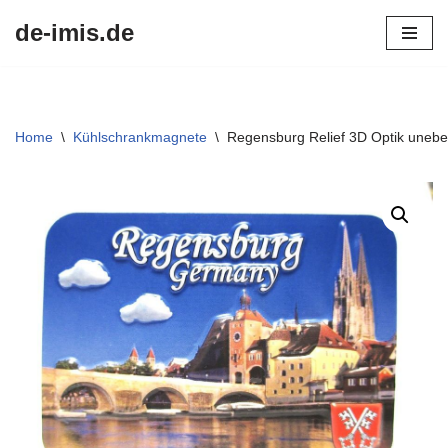
de-imis.de
Przejdź
do
treści
Home
\
Kühlschrankmagnete
\
Regensburg Relief 3D Optik uneb