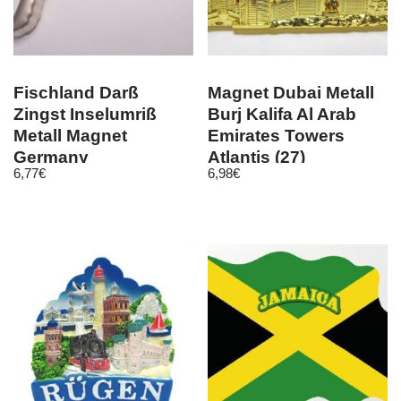
Fischland Darß
Magnet Dubai Metall
Zingst Inselumriß
Burj Kalifa Al Arab
Metall Magnet
Emirates Towers
Germany
Atlantis (27)
6,77
€
6,98
€
Deutschland
Souvenir