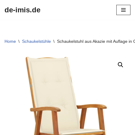
de-imis.de
Przejdź
do
treści
Home
\
Schaukelstühle
\
Schaukelstuhl aus Akazie mit Auflage i